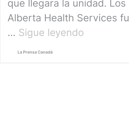
que llegara la unidad. Lo
Alberta Health Services f
Un
…
Sigue leyendo
bebé
nació
en
La Prensa Canadá
el
estacionamiento
de
una
tienda
de
comestibles
de
Calgary