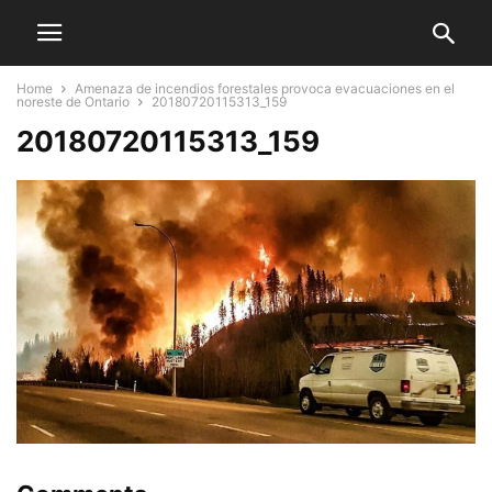
Home
Amenaza de incendios forestales provoca evacuaciones en el
noreste de Ontario
20180720115313_159
20180720115313_159