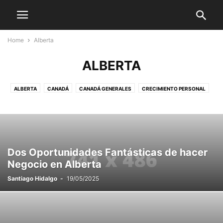
Home
Alberta
ALBERTA
ALBERTA
CANADÁ
CANADÁ GENERALES
CRECIMIENTO PERSONAL
DEPORTES GENERALES
DOCUMENTOS ESENCIALES
EDITORIAL
EDMONTON
EMIGRAR A CANADÁ
GALERIA
INTERNACIONALES
LATINOAMÉRICA
LATINOS EN CANADÁ
LIFE STYLE
MUNDO
NOTICIAS DEPORTIVAS
ORGULLO LATINO
SOCIALES
Dos Oportunidades Fantásticas de hacer
STREET FASHION
STYLE HUNTER
TECH
TECNOLOGÍA
TRAVEL
Negocio en Alberta
VIDEO
VIDEOS
VOGUE
Santiago Hidalgo
-
19/05/2025