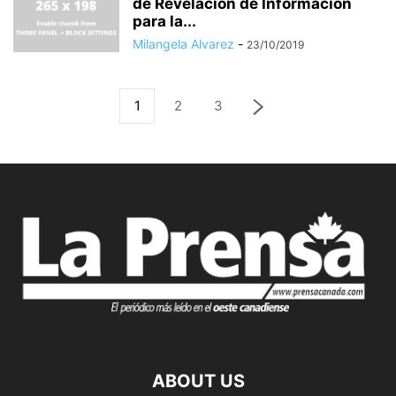
de Revelación de Información
para la...
Milangela Alvarez
-
23/10/2019
1
2
3
ABOUT US