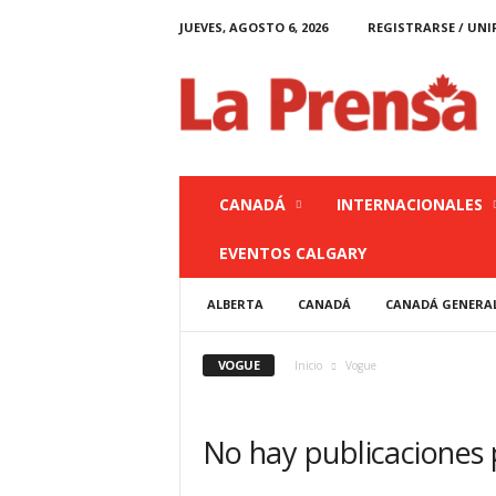
JUEVES, AGOSTO 6, 2026
REGISTRARSE / UNI
L
a
P
r
e
n
s
CANADÁ
INTERNACIONALES
a
C
EVENTOS CALGARY
a
n
ALBERTA
CANADÁ
CANADÁ GENERA
a
d
á
VOGUE
Inicio
Vogue
No hay publicaciones