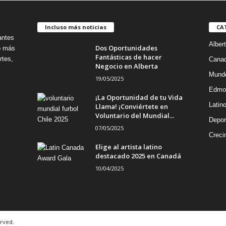
Incluso más noticias
CA
antes
Alber
Dos Oportunidades
no más
Fantásticas de hacer
rtes,
Cana
Negocio en Alberta
Mund
19/05/2025
Edmo
¡La Oportunidad de tu Vida
Latin
Llama! ¡Conviértete en
Voluntario del Mundial...
Depor
07/05/2025
Creci
Elige al artista latino
destacado 2025 en Canadá
10/04/2025
erved.