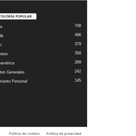
TEGORÍA POPULAR
708
ta
496
dá
379
o
358
nton
289
oamérica
242
tes Generales
145
miento Personal
Política de cookies
Política de privacidad