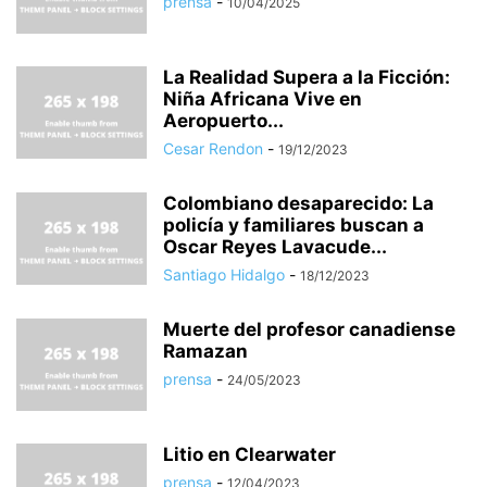
prensa
-
10/04/2025
La Realidad Supera a la Ficción:
Niña Africana Vive en
Aeropuerto...
Cesar Rendon
-
19/12/2023
Colombiano desaparecido: La
policía y familiares buscan a
Oscar Reyes Lavacude...
Santiago Hidalgo
-
18/12/2023
Muerte del profesor canadiense
Ramazan
prensa
-
24/05/2023
Litio en Clearwater
prensa
-
12/04/2023