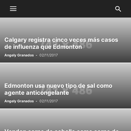
Calgary registra cinco veces más casos
de influenza que Edmonton
Angely Granados
-
02/11/2017
Edmonton usa nuevo tipo de sal como
agente anticongelante
Angely Granados
-
02/11/2017