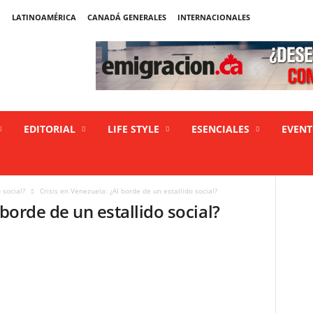
LATINOAMÉRICA
CANADÁ GENERALES
INTERNACIONALES
EDITORIAL
LIFE STYLE
ESENCIALES
EVEN
 social?
Crisis en Venezuela: ¿Al borde de un estallido social?
 borde de un estallido social?