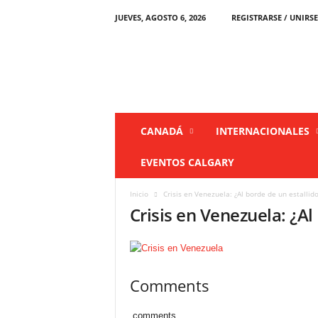
JUEVES, AGOSTO 6, 2026
REGISTRARSE / UNIRSE
L
a
P
r
e
n
s
CANADÁ
INTERNACIONALES
a
C
EVENTOS CALGARY
a
n
Inicio
Crisis en Venezuela: ¿Al borde de un estallido
a
Crisis en Venezuela: ¿Al
d
á
Comments
comments