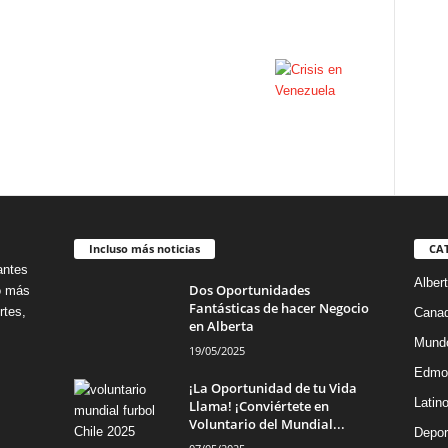
Incluso más noticias
CA
antes
Alber
Dos Oportunidades
no más
Fantásticas de hacer Negocio
rtes,
Cana
en Alberta
Mund
19/05/2025
Edmo
¡La Oportunidad de tu Vida
Latin
Llama! ¡Conviértete en
Voluntario del Mundial...
Depor