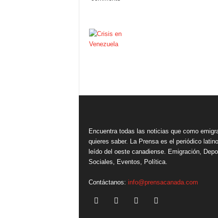
Encuentra todas las noticias que como emigr
quieres saber. La Prensa es el periódico lati
leído del oeste canadiense. Emigración, Depo
Sociales, Eventos, Política.
Contáctanos:
info@prensacanada.com