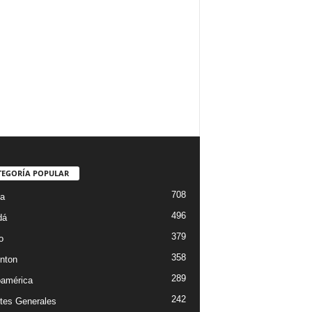
TEGORÍA POPULAR
708
ta
496
dá
379
o
358
nton
289
oamérica
242
tes Generales