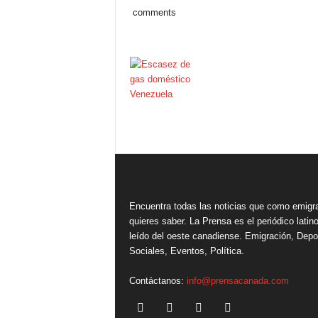
comments
Encuentra todas las noticias que como emigr
quieres saber. La Prensa es el periódico lati
leído del oeste canadiense. Emigración, Depo
Sociales, Eventos, Política.
Contáctanos:
info@prensacanada.com