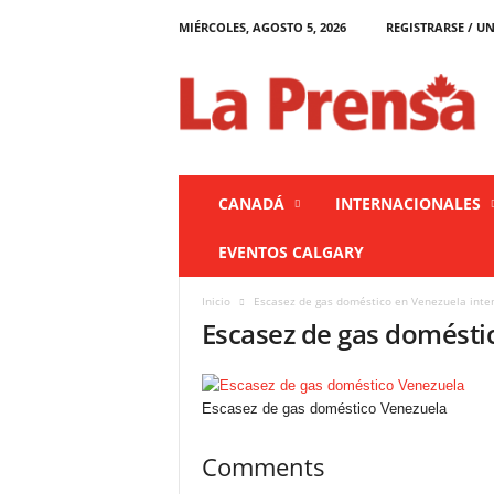
MIÉRCOLES, AGOSTO 5, 2026
REGISTRARSE / UN
L
a
P
r
e
n
s
CANADÁ
INTERNACIONALES
a
C
EVENTOS CALGARY
a
n
Inicio
Escasez de gas doméstico en Venezuela intens
a
Escasez de gas domésti
d
á
Escasez de gas doméstico Venezuela
Comments