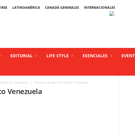
IRSE
LATINOAMÉRICA
CANADÁ GENERALES
INTERNACIONALES
EDITORIAL
LIFE STYLE
ESENCIALES
EVEN
ifica las protestas
Escasez de gas doméstico Venezuela
co Venezuela