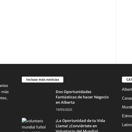
Incluso más noticias
CA
antes
Alber
Dos Oportunidades
no más
Fantásticas de hacer Negocio
rtes,
Cana
en Alberta
Mund
19/05/2025
Edmo
¡La Oportunidad de tu Vida
Latin
Llama! ¡Conviértete en
Voluntario del Mundial...