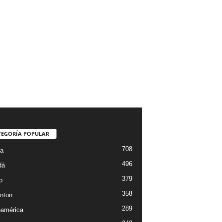
TEGORÍA POPULAR
708
ta
496
dá
379
o
358
nton
289
oamérica