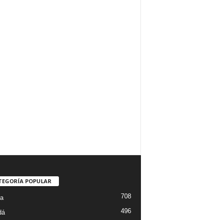
TEGORÍA POPULAR
708
ta
496
dá