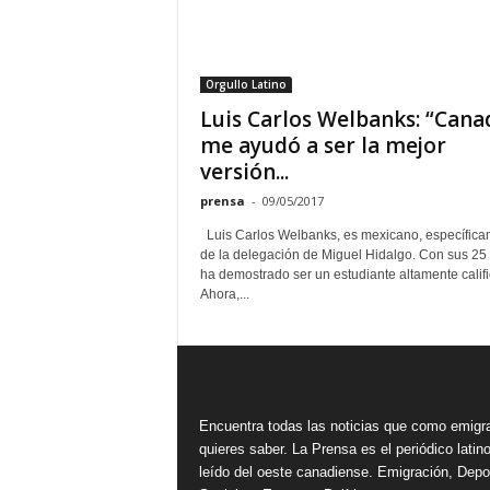
Orgullo Latino
Luis Carlos Welbanks: “Cana
me ayudó a ser la mejor
versión...
prensa
-
09/05/2017
Luis Carlos Welbanks, es mexicano, específica
de la delegación de Miguel Hidalgo. Con sus 25
ha demostrado ser un estudiante altamente calif
Ahora,...
Encuentra todas las noticias que como emigr
quieres saber. La Prensa es el periódico lati
leído del oeste canadiense. Emigración, Depo