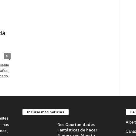
dá
0
mente
 años,
icado.
Incluso más noticias
CA
antes
Alber
Dos Oportunidades
no más
Fantásticas de hacer
rtes,
Cana
Negocio en Alberta