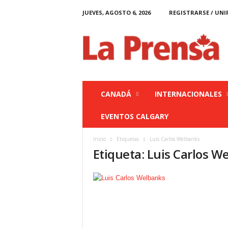
JUEVES, AGOSTO 6, 2026
REGISTRARSE / UNI
L
a
P
r
e
n
s
CANADÁ
INTERNACIONALES
a
C
EVENTOS CALGARY
a
n
Inicio
Etiquetas
Luis Carlos Welbanks
a
Etiqueta: Luis Carlos W
d
á