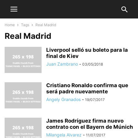
Home
Tags
Real Madrid
Real Madrid
Liverpool selló su boleto para la
final de Kiev
Juan Zambrano
-
03/05/2018
Cristiano Ronaldo confirma que
será padre nuevamente
Angely Granados
-
19/07/2017
James Rodríguez firma nuevo
contrato con el Bayern de Múnich
Milangela Alvarez
-
11/07/2017