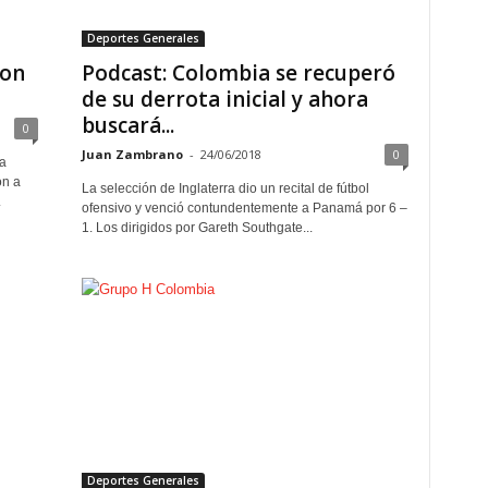
Deportes Generales
con
Podcast: Colombia se recuperó
de su derrota inicial y ahora
buscará...
0
Juan Zambrano
-
24/06/2018
0
a
ón a
La selección de Inglaterra dio un recital de fútbol
.
ofensivo y venció contundentemente a Panamá por 6 –
1. Los dirigidos por Gareth Southgate...
Deportes Generales