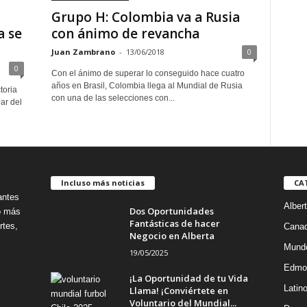
Grupo H: Colombia va a Rusia
a se
con ánimo de revancha
Juan Zambrano
-
13/06/2018
0
0
Con el ánimo de superar lo conseguido hace cuatro
años en Brasil, Colombia llega al Mundial de Rusia
toria
con una de las selecciones con...
ar del
Incluso más noticias
CA
antes
Alber
Dos Oportunidades
no más
Fantásticas de hacer
rtes,
Cana
Negocio en Alberta
Mund
19/05/2025
Edmo
¡La Oportunidad de tu Vida
Latin
Llama! ¡Conviértete en
Voluntario del Mundial...