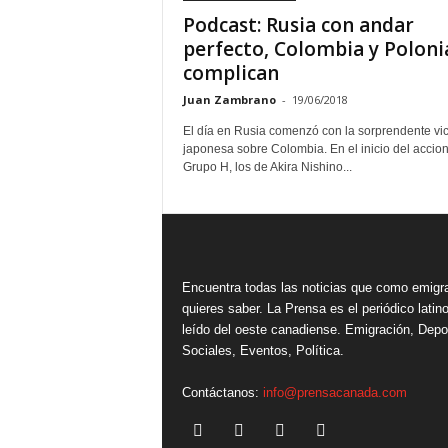
Podcast: Rusia con andar
perfecto, Colombia y Poloni
complican
Juan Zambrano
-
19/06/2018
El día en Rusia comenzó con la sorprendente vic
japonesa sobre Colombia. En el inicio del accion
Grupo H, los de Akira Nishino...
Encuentra todas las noticias que como emigr
quieres saber. La Prensa es el periódico lati
leído del oeste canadiense. Emigración, Depo
Sociales, Eventos, Política.
Contáctanos:
info@prensacanada.com