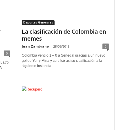
Deportes Generales
y
La clasificación de Colombia en
memes
Juan Zambrano
-
28/06/2018
0
0
Colombia venció 1 – 0 a Senegal gracias a un nuevo
gol de Yerry Mina y certificó así su clasificación a la
cuatro
siguiente instancia...
A