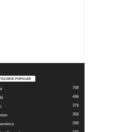
TEGORÍA POPULAR
708
ta
496
dá
379
o
358
nton
289
oamérica
242