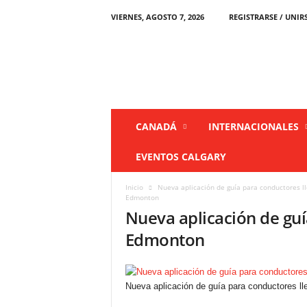
VIERNES, AGOSTO 7, 2026
REGISTRARSE / UNIR
L
a
P
r
e
n
s
CANADÁ
INTERNACIONALES
a
C
EVENTOS CALGARY
a
n
Inicio
Nueva aplicación de guía para conductores 
a
Edmonton
d
Nueva aplicación de guí
á
Edmonton
Nueva aplicación de guía para conductores l