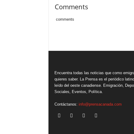
Comments
comments
Encuentra todas las noticias que como emigr
quieres saber. La Prensa es el periódico lati
leído del oeste canadiense. Emigración, Depo
Sociales, Eventos, Política.
Contáctanos:
info@prensacanada.com