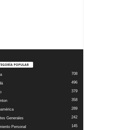
TEGORÍA POPULAR
708
ta
496
dá
379
o
358
nton
289
oamérica
242
tes Generales
145
miento Personal