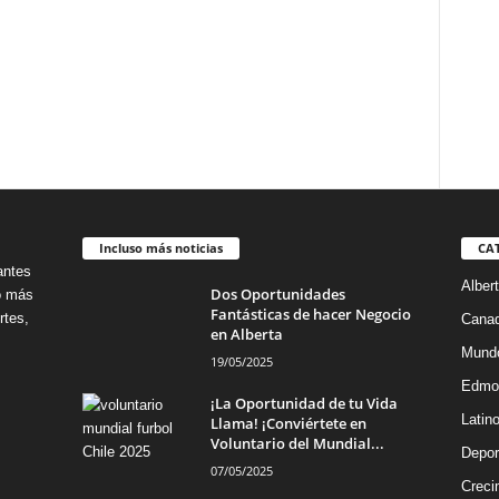
Incluso más noticias
CA
antes
Alber
Dos Oportunidades
no más
Fantásticas de hacer Negocio
rtes,
Cana
en Alberta
Mund
19/05/2025
Edmo
¡La Oportunidad de tu Vida
Latin
Llama! ¡Conviértete en
Voluntario del Mundial...
Depor
07/05/2025
Creci