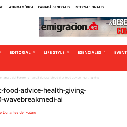
SE
LATINOAMÉRICA
CANADÁ GENERALES
INTERNACIONALES
EDITORIAL
LIFE STYLE
ESENCIALES
EVEN
Donantes del Futuro
web3-donate-blood-diet-food-advice-health-giving-
-food-advice-health-giving-
0-wavebreakmedi-ai