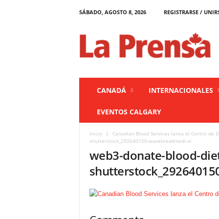
SÁBADO, AGOSTO 8, 2026
REGISTRARSE / UNIR
L
a
P
r
e
n
s
CANADÁ
INTERNACIONALES
a
C
EVENTOS CALGARY
a
n
Inicio
Canadian Blood Services lanza el Centro de 
a
shutterstock_292640150-wavebreakmedi-ai
d
web3-donate-blood-diet
á
shutterstock_29264015