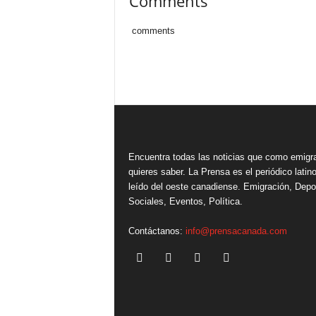
Comments
comments
Encuentra todas las noticias que como emigr
quieres saber. La Prensa es el periódico lati
leído del oeste canadiense. Emigración, Depo
Sociales, Eventos, Política.
Contáctanos:
info@prensacanada.com