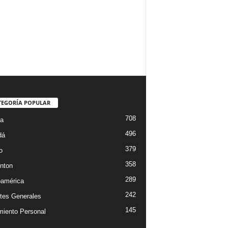
TEGORÍA POPULAR
708
ta
496
dá
379
o
358
nton
289
oamérica
242
tes Generales
145
miento Personal