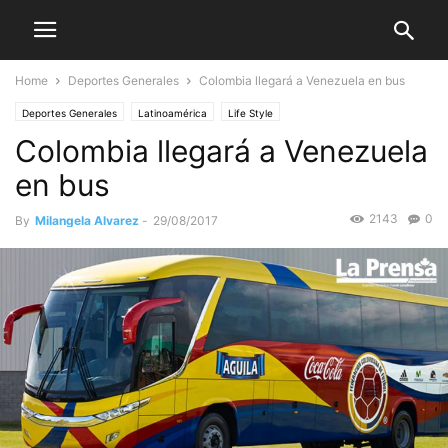
Home
Deportes Generales
Colombia llegará a Venezuela en bus
Deportes Generales
Latinoamérica
Life Style
Colombia llegará a Venezuela
en bus
2143
0
By
Milangela Alvarez
-
29/08/2017