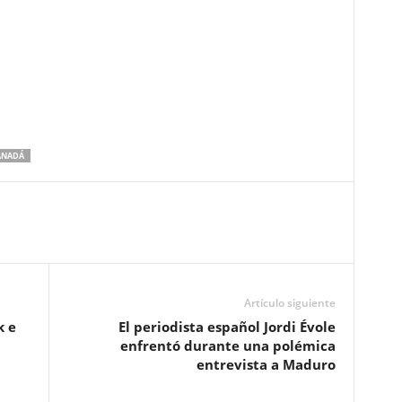
ANADÁ
Artículo siguiente
k e
El periodista español Jordi Évole
enfrentó durante una polémica
entrevista a Maduro