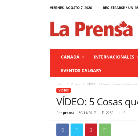
VIERNES, AGOSTO 7, 2026
REGISTRARSE / UNIR
L
a
P
r
e
n
s
CANADÁ
INTERNACIONALES
a
C
EVENTOS CALGARY
a
n
Inicio
Videos
VÍDEO: 5 Cosas que nadie dice de
a
VIDEOS
d
VÍDEO: 5 Cosas qu
á
Por
prensa
-
30/11/2017
2252
0