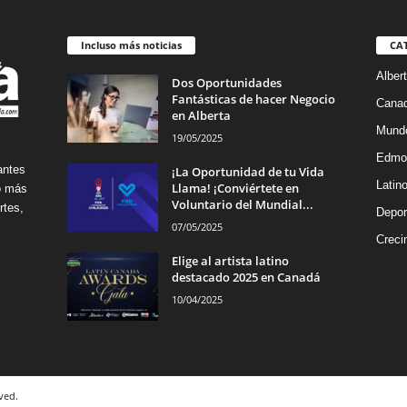
Incluso más noticias
CA
Alber
Dos Oportunidades
Fantásticas de hacer Negocio
Cana
en Alberta
Mund
19/05/2025
Edmo
antes
¡La Oportunidad de tu Vida
Latin
Llama! ¡Conviértete en
no más
Voluntario del Mundial...
rtes,
Depor
07/05/2025
Creci
Elige al artista latino
destacado 2025 en Canadá
10/04/2025
ved.