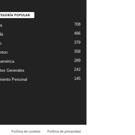
TEGORÍA POPULAR
708
ta
496
dá
379
o
358
nton
289
oamérica
242
tes Generales
145
miento Personal
Política de cookies
Política de privacidad