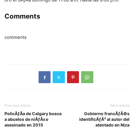
Comments
comments
Previous article
Next article
PolicÃƒÂ­a de Calgary busca
Gobierno francÃƒÂ©s
a abuelos de niÃƒÂ±o
identificÃƒÂ³ al autor del
asesinado en 2015
atentado en Niza