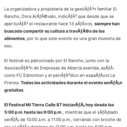
La organizadora y propietaria de la gestiÃƒÂ³n familiar El
Rancho, Dora ArÃƒÂ©valo, indicÃƒÂ³ que desde que se
aperturÃƒÂ³ el restaurante hace 13 aÃƒÂ±os,
siempre han
buscado compartir su cultura a travÃƒÂ©s de los
alimentos
, por lo que este evento es una gran muestra de
eso.
El festival es patrocinado por El Rancho, junto con la
AsociaciÃƒÂ³n de Empresas de Alberta avenida, asÃƒÂ­
como FC Edmonton y el periÃƒÂ³dico en espaÃƒÂ±ol La
Prensa.
Todas las actividades durante el evento serÃƒÂ¡n
gratuitas
.
El Festival Mi Tierra Calle 87 iniciarÃƒÂ¡ hoy desde las
5:00 p.m. hasta las 9:00 p.m
., mientras que el sÃƒÂ¡bado
serÃƒÂ¡ de 10:00 a.m. a 11:00 p.m., cerrando con broche de
oro el dÃƒÂ­a domingo de 11:00 a.m. hasta las 8:00 p.m.