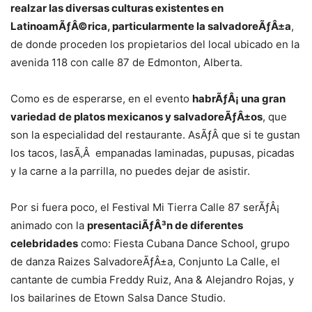
realzar las diversas culturas existentes en
LatinoamÃƒÂ©rica, particularmente la salvadoreÃƒÂ±a
,
de donde proceden los propietarios del local ubicado en la
avenida 118 con calle 87 de Edmonton, Alberta.
Como es de esperarse, en el evento
habrÃƒÂ¡ una gran
variedad de platos mexicanos y salvadoreÃƒÂ±os
, que
son la especialidad del restaurante. AsÃƒÂ­ que si te gustan
los tacos, lasÃ‚Â empanadas laminadas, pupusas, picadas
y la carne a la parrilla, no puedes dejar de asistir.
Por si fuera poco, el Festival Mi Tierra Calle 87 serÃƒÂ¡
animado con la
presentaciÃƒÂ³n de diferentes
celebridades
como: Fiesta Cubana Dance School, grupo
de danza Raizes SalvadoreÃƒÂ±a, Conjunto La Calle, el
cantante de cumbia Freddy Ruiz, Ana & Alejandro Rojas, y
los bailarines de Etown Salsa Dance Studio.