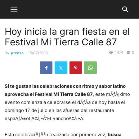
Hoy inicia la gran fiesta en el
Festival Mi Tierra Calle 87
1474
0
By
prensa
-
15/07/2016
Si te gustan las celebraciones con ritmo y sabor latino
aprovecha el Festival Mi Tierra Calle 87
, este mÃƒÂ¡ximo
evento comienza a celebrarse el dÃƒÂ­a de hoy hasta el
domingo 17 de julio en las afueras del restaurante
espaÃƒÂ±ol Ã¢â‚¬Å“El RanchoÃ¢â‚¬Â.
Esta celebraciÃƒÂ³n realizada por primera vez,
busca