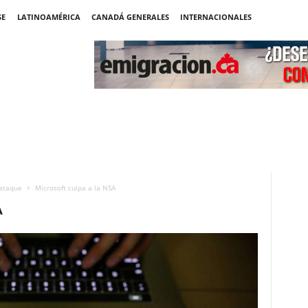
SE
LATINOAMÉRICA
CANADÁ GENERALES
INTERNACIONALES
rataque
Microsoft culpa a la NSA
A