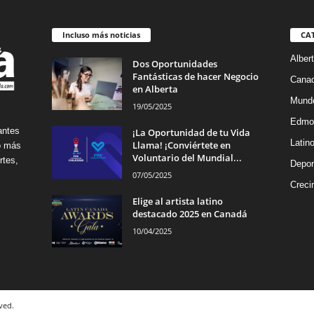
Incluso más noticias
CA
Alber
Dos Oportunidades
Fantásticas de hacer Negocio
Cana
en Alberta
Mund
19/05/2025
Edmo
antes
¡La Oportunidad de tu Vida
Latin
Llama! ¡Conviértete en
no más
Voluntario del Mundial...
rtes,
Depor
07/05/2025
Creci
Elige al artista latino
destacado 2025 en Canadá
10/04/2025
ved.