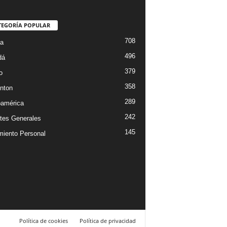
TEGORÍA POPULAR
708
ta
496
dá
379
o
358
nton
289
oamérica
242
tes Generales
145
miento Personal
Política de cookies
Política de privacidad