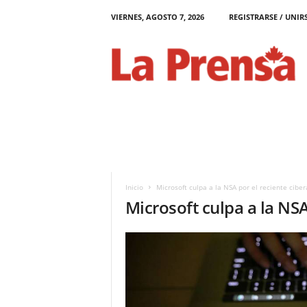
VIERNES, AGOSTO 7, 2026
REGISTRARSE / UNIR
L
a
P
r
e
n
s
a
C
a
n
Inicio
Microsoft culpa a la NSA por el reciente cibe
a
Microsoft culpa a la NS
d
á