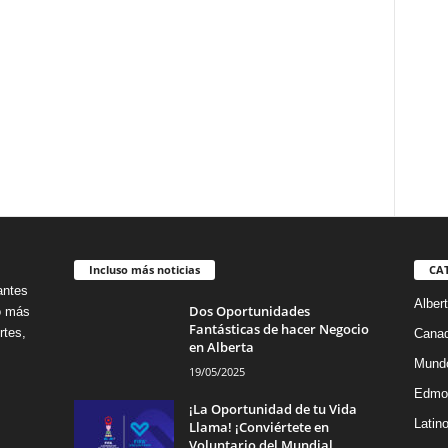
Incluso más noticias
CA
antes
Alber
Dos Oportunidades
no más
Fantásticas de hacer Negocio
rtes,
Cana
en Alberta
Mund
19/05/2025
Edmo
¡La Oportunidad de tu Vida
Latin
Llama! ¡Conviértete en
Voluntario del Mundial...