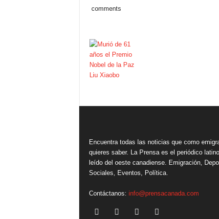
comments
Encuentra todas las noticias que como emigr
quieres saber. La Prensa es el periódico lati
leído del oeste canadiense. Emigración, Depo
Sociales, Eventos, Política.
Contáctanos:
info@prensacanada.com