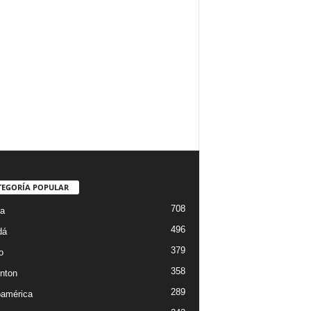
TEGORÍA POPULAR
708
ta
496
dá
379
o
358
nton
289
oamérica