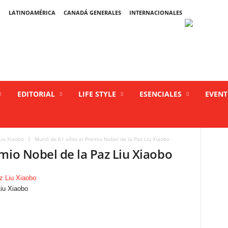
LATINOAMÉRICA
CANADÁ GENERALES
INTERNACIONALES
EDITORIAL
LIFE STYLE
ESENCIALES
EVEN
Liu Xiaobo
Murió de 61 años el Premio Nobel de la Paz Liu Xiaobo
mio Nobel de la Paz Liu Xiaobo
Liu Xiaobo