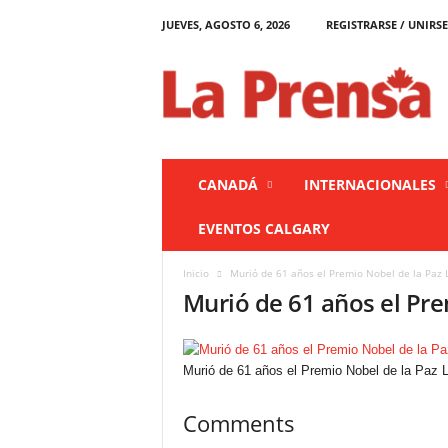
JUEVES, AGOSTO 6, 2026
REGISTRARSE / UNIRSE
L
a
P
r
e
n
s
CANADÁ
INTERNACIONALES
a
C
EVENTOS CALGARY
a
n
Inicio
Murió de 61 años el Premio Nobel de la Paz 
a
Murió de 61 años el Pre
d
á
Murió de 61 años el Premio Nobel de la Paz 
Comments