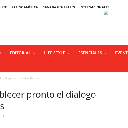
IRSE
LATINOAMÉRICA
CANADÁ GENERALES
INTERNACIONALES
EDITORIAL
LIFE STYLE
ESENCIALES
EVEN
l dialogo con Estados Unidos
blecer pronto el dialogo
s
0