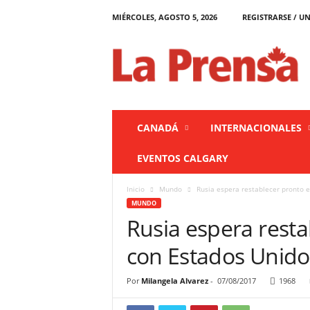
MIÉRCOLES, AGOSTO 5, 2026
REGISTRARSE / UN
L
a
P
r
e
n
s
CANADÁ
INTERNACIONALES
a
C
EVENTOS CALGARY
a
n
Inicio
Mundo
Rusia espera restablecer pronto e
a
MUNDO
d
Rusia espera resta
á
con Estados Unido
Por
Milangela Alvarez
-
07/08/2017
1968