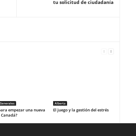
tu solicitud de ciudadanía
Generales
Alberta
 para empezar una nueva
El juego y la gestión del estrés
n Canadá?