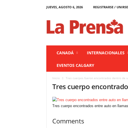
JUEVES, AGOSTO 6, 2026
REGISTRARSE / UNIRSE
L
a
P
r
e
n
s
CANADÁ
INTERNACIONALES
a
C
EVENTOS CALGARY
a
n
Inicio
Tres cuerpos fueron encontrados dentro de u
a
Tres cuerpo encontrado
d
á
Tres cuerpo encontrados entre auto en llama
Comments