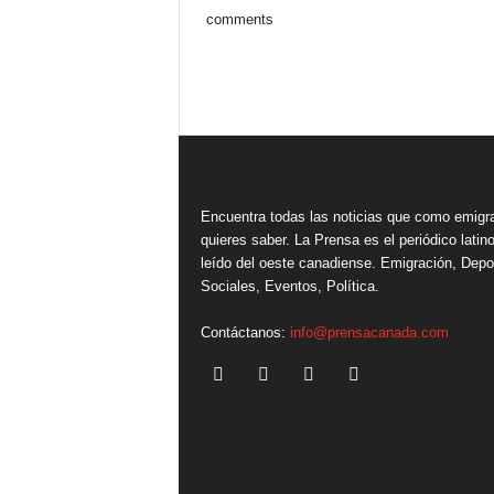
comments
Encuentra todas las noticias que como emigr
quieres saber. La Prensa es el periódico lati
leído del oeste canadiense. Emigración, Depo
Sociales, Eventos, Política.
Contáctanos:
info@prensacanada.com