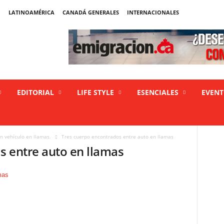
LATINOAMÉRICA
CANADÁ GENERALES
INTERNACIONALES
EDITORIAL
LIFE STYLE
ESENCIALES
EVEN
n vehículo en llamas.
Tres cuerpo encontrados entre auto en llamas
s entre auto en llamas
s