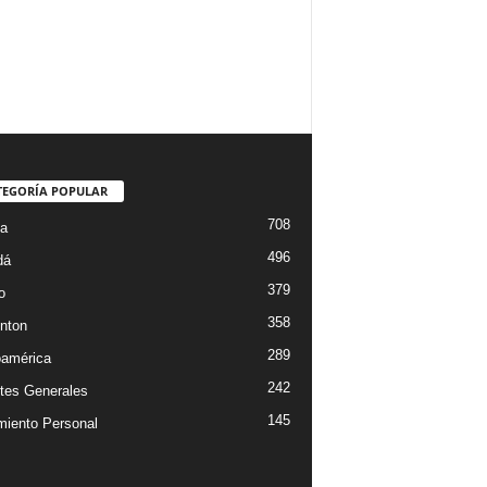
TEGORÍA POPULAR
708
ta
496
dá
379
o
358
nton
289
oamérica
242
tes Generales
145
miento Personal