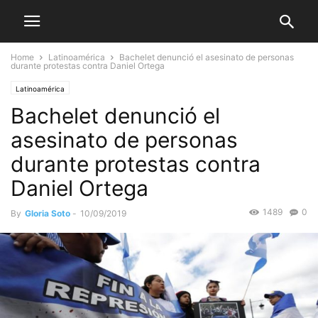
Home
Latinoamérica
Bachelet denunció el asesinato de personas
durante protestas contra Daniel Ortega
Latinoamérica
Bachelet denunció el
asesinato de personas
durante protestas contra
Daniel Ortega
1489
0
By
Gloria Soto
-
10/09/2019