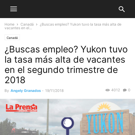
Home
Canadá
¿Buscas empleo? Yukon tuvo la tasa más alta de
vacantes en el...
Canadá
¿Buscas empleo? Yukon tuvo
la tasa más alta de vacantes
en el segundo trimestre de
2018
4012
0
By
Angely Granados
-
19/11/2018