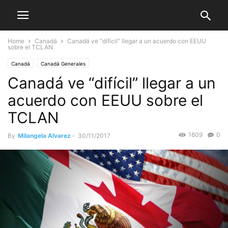
Home
Canadá
Canadá ve “difícil” llegar a un acuerdo con EEUU
sobre el TCLAN
Canadá
Canadá Generales
Canadá ve “difícil” llegar a un
acuerdo con EEUU sobre el
TCLAN
1609
0
By
Milangela Alvarez
-
30/11/2017