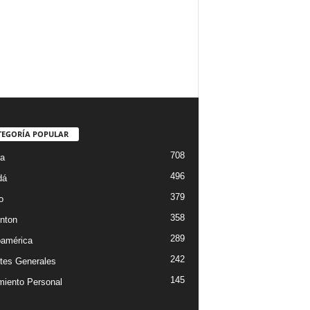
TEGORÍA POPULAR
708
ta
496
dá
379
o
358
nton
289
oamérica
242
tes Generales
145
miento Personal