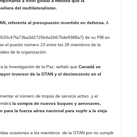
mportante a nivel global a medida que la
diera del multilateralismo.
AN, referente al presupuesto invertido en defensa.
A
520c47fa73ba3d2725b4a2b675de9388a7} de su PIB en
se el puesto número 23 entre los 28 miembros de la
iales de la organización.
ra la Investigación de la Paz, señaló que
Canadá se
ayor inversor de la OTAN y el decimosexto en el
umentar el número de tropas de servicio activo y el
rmitirá
la compra de nuevos buques y aeronaves,
para la fuerza aérea nacional para suplir a la vieja
etidas ocasiones a los miembros de la OTAN por no cumplir