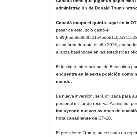
Canadá tiene que jugar un papel más i
administración de Donald Trump retroce
Canadá ocupa el quinto lugar en la OT
pesar de esto, solo gastó el
0,99{85db668b0f501e45db51c03e911509
dicha área durante el año 2016, ganándo
alianza basándose en las estadísticas ofic
El Instituto Internacional de Estocolmo pa
encuentra en la sexta posición como m
mundo.
La nueva inversión, será utilizada para a
personal militar de reserva. Asimismo, pe
incluyendo nuevos aviones de reacción 
flota canadiense de CF-18.
El presidente Trump, ha criticado en rep