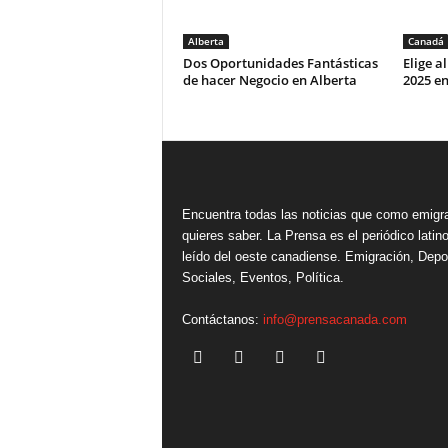
Alberta
Canadá
Dos Oportunidades Fantásticas
Elige a
de hacer Negocio en Alberta
2025 e
Encuentra todas las noticias que como emigr
quieres saber. La Prensa es el periódico lati
leído del oeste canadiense. Emigración, Depo
Sociales, Eventos, Política.
Contáctanos:
info@prensacanada.com