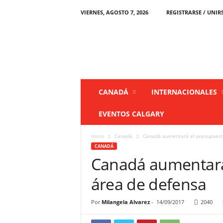
VIERNES, AGOSTO 7, 2026
REGISTRARSE / UNIR
L
a
P
r
e
n
s
CANADÁ
INTERNACIONALES
a
C
EVENTOS CALGARY
a
n
Inicio
Canadá
Canadá aumentará el presupuesto
a
CANADÁ
d
Canadá aumentará 
á
área de defensa
Por
Milangela Alvarez
-
14/09/2017
2040