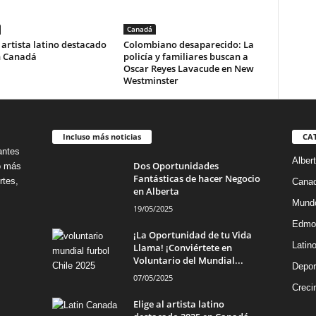
Canadá
l artista latino destacado
Colombiano desaparecido: La
n Canadá
policía y familiares buscan a
Oscar Reyes Lavacude en New
Westminster
Incluso más noticias
CA
antes
Alber
Dos Oportunidades
no más
Fantásticas de hacer Negocio
rtes,
Cana
en Alberta
Mund
19/05/2025
Edmo
¡La Oportunidad de tu Vida
Latin
Llama! ¡Conviértete en
Voluntario del Mundial...
Depor
07/05/2025
Creci
Elige al artista latino