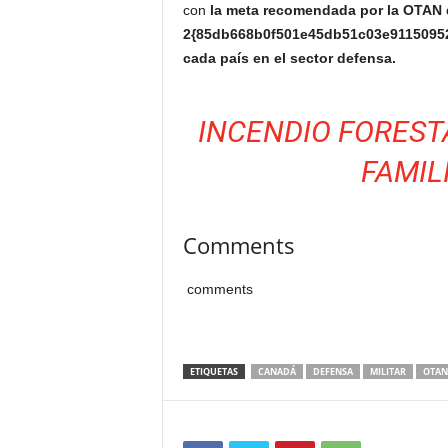
con
la meta recomendada por la OTAN 
2{85db668b0f501e45db51c03e91150952
cada país en el sector defensa.
INCENDIO FOREST
FAMIL
Comments
comments
ETIQUETAS
CANADÁ
DEFENSA
MILITAR
OTAN