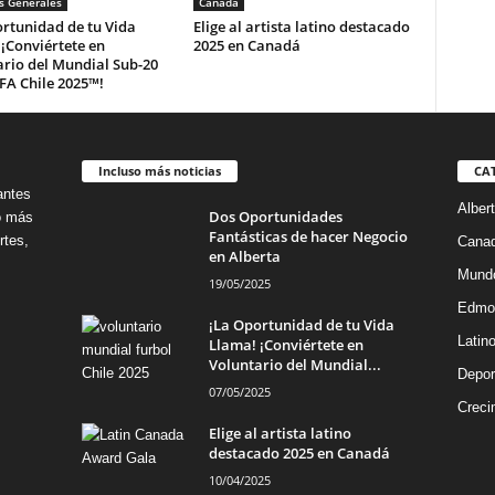
s Generales
Canadá
rtunidad de tu Vida
Elige al artista latino destacado
¡Conviértete en
2025 en Canadá
rio del Mundial Sub-20
IFA Chile 2025™!
Incluso más noticias
CA
antes
Alber
Dos Oportunidades
no más
Fantásticas de hacer Negocio
rtes,
Cana
en Alberta
Mund
19/05/2025
Edmo
¡La Oportunidad de tu Vida
Latin
Llama! ¡Conviértete en
Voluntario del Mundial...
Depor
07/05/2025
Creci
Elige al artista latino
destacado 2025 en Canadá
10/04/2025