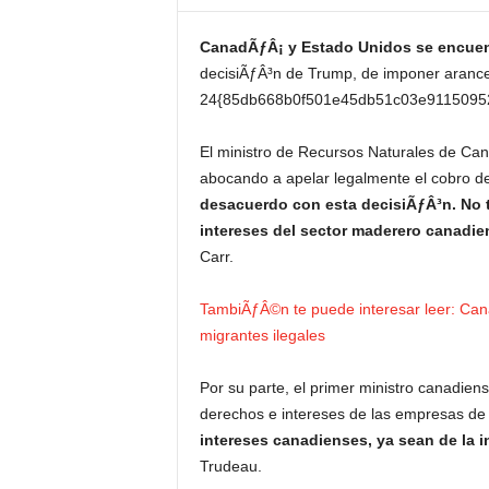
CanadÃƒÂ¡ y Estado Unidos se encuent
decisiÃƒÂ³n de Trump, de imponer aranc
24{85db668b0f501e45db51c03e9115095
El ministro de Recursos Naturales de Ca
abocando a apelar legalmente el cobro d
desacuerdo con esta decisiÃƒÂ³n. No 
intereses del sector maderero canadie
Carr.
TambiÃƒÂ©n te puede interesar leer: Can
migrantes ilegales
Por su parte, el primer ministro canadie
derechos e intereses de las empresas de 
intereses canadienses, ya sean de la i
Trudeau.