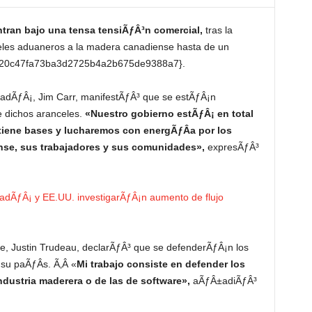
ran bajo una tensa tensiÃƒÂ³n comercial,
tras la
eles aduaneros a la madera canadiense hasta de un
20c47fa73ba3d2725b4a2b675de9388a7}.
nadÃƒÂ¡, Jim Carr, manifestÃƒÂ³ que se estÃƒÂ¡n
e dichos aranceles.
«Nuestro gobierno estÃƒÂ¡ en total
tiene bases y lucharemos con energÃƒÂ­a por los
nse, sus trabajadores y sus comunidades»,
expresÃƒÂ³
adÃƒÂ¡ y EE.UU. investigarÃƒÂ¡n aumento de flujo
nse, Justin Trudeau, declarÃƒÂ³ que se defenderÃƒÂ¡n los
su paÃƒÂ­s. Ã‚Â «
Mi trabajo consiste en defender los
ndustria maderera o de las de software»,
aÃƒÂ±adiÃƒÂ³