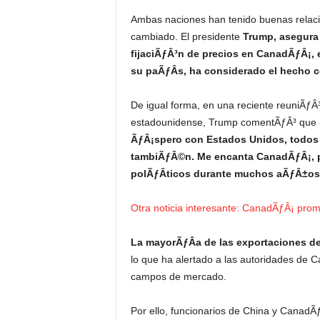
Ambas naciones han tenido buenas relaci
cambiado. El presidente
Trump, asegura 
fijaciÃƒÂ³n de precios en CanadÃƒÂ¡, 
su paÃƒÂ­s, ha considerado el hecho 
De igual forma, en una reciente reuniÃƒÂ³
estadounidense, Trump comentÃƒÂ³ que 
ÃƒÂ¡spero con Estados Unidos, todos
tambiÃƒÂ©n. Me encanta CanadÃƒÂ¡, p
polÃƒÂ­ticos durante muchos aÃƒÂ±os
Otra noticia interesante: CanadÃƒÂ¡ pro
La mayorÃƒÂ­a de las exportaciones de
lo que ha alertado a las autoridades de
campos de mercado.
Por ello, funcionarios de China y CanadÃƒ