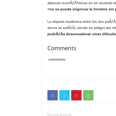
alianzas econÃƒÂ³micas en un acuerdo de
«no se puede engrosar la frontera sin
La disputa maderera entre los dos paÃƒÂ
ahora se estÃƒÂ¡ viendo en peligro las r
podrÃƒÂ­a desencadenar otras dificulta
Comments
comments
Artículo anterior