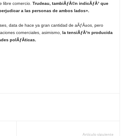
 libre comercio.
Trudeau, tambiÃƒÂ©n indicÃƒÂ³ que
 perjudicar a las personas de ambos lados».
­ses, data de hace ya gran cantidad de aÃƒÂ±os, pero
elaciones comerciales, asimismo,
la tensiÃƒÂ³n producida
des polÃƒÂ­ticas.
Artículo siguiente