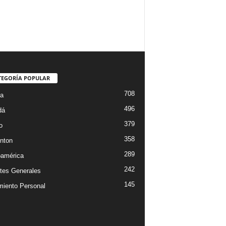
TEGORÍA POPULAR
708
ta
496
dá
379
o
358
nton
289
oamérica
242
tes Generales
145
miento Personal