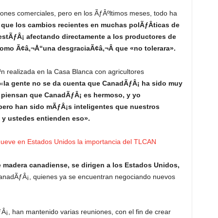
ones comerciales, pero en los ÃƒÂºltimos meses, todo ha
que los cambios recientes en muchas polÃƒÂ­ticas de
estÃƒÂ¡ afectando directamente a los productores de
como Ã¢â‚¬Å“una desgraciaÃ¢â‚¬Â que «no tolerara».
n realizada en la Casa Blanca con agricultores
«
la gente no se da cuenta que CanadÃƒÂ¡ ha sido muy
 piensan que CanadÃƒÂ¡ es hermoso, y yo
ero han sido mÃƒÂ¡s inteligentes que nuestros
 y ustedes entienden eso».
mueve en Estados Unidos la importancia del TLCAN
 madera canadiense, se dirigen a los Estados Unidos,
 CanadÃƒÂ¡, quienes ya se encuentran negociando nuevos
Â¡, han mantenido varias reuniones, con el fin de crear