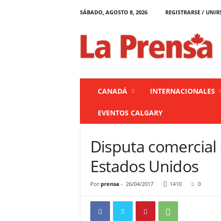
SÁBADO, AGOSTO 8, 2026
REGISTRARSE / UNIR
L
a
P
r
e
n
s
CANADÁ
INTERNACIONALES
a
C
EVENTOS CALGARY
a
n
a
Disputa comercial
d
á
Estados Unidos
Por
prensa
-
26/04/2017
1410
0