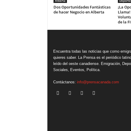
Alberta
Deporte
Dos Oportunidades Fantásticas
¡La Opo
de hacer Negocio en Alberta
Llama! 
Volunta
de la F
Encuentra todas las noticias que como emigr
quieres saber. La Prensa es el periódico lati
leído del oeste canadiense. Emigración, Depo
Sociales, Eventos, Política.
Contáctanos:
info@prensacanada.com