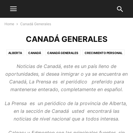
Home
Canadá Generales
CANADÁ GENERALES
ALBERTA
CANADÁ
CANADÁ GENERALES
CRECIMIENTO PERSONAL
DEPORTES GENERALES
DOCUMENTOS ESENCIALES
EDITORIAL
Noticias de Canadá, este es un país lleno de
EDMONTON
EMIGRAR A CANADÁ
GALERIA
INTERNACIONALES
oportunidades, si desea inmigrar o ya se encuentra en
LATINOAMÉRICA
LATINOS EN CANADÁ
LIFE STYLE
MUNDO
Canadá, La Prensa es el periódico preferido para
NOTICIAS DEPORTIVAS
ORGULLO LATINO
SOCIALES
mantenerse enterado, completamente en español.
STREET FASHION
STYLE HUNTER
TECH
TECNOLOGÍA
TRAVEL
VIDEO
VIDEOS
VOGUE
La Prensa es un periódico de la provincia de Alberta,
en la sección de Canadá usted encontrará las
noticias de nivel nacional que a todos interesa.
Calgary y Edmonton son las principales fuentes, sin