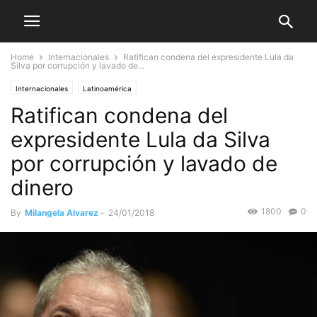
Home
Internacionales
Ratifican condena del expresidente Lula da
Silva por corrupción y lavado de...
Internacionales
Latinoamérica
Ratifican condena del
expresidente Lula da Silva
por corrupción y lavado de
dinero
1800
0
By
Milangela Alvarez
-
24/01/2018