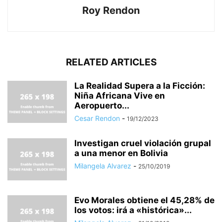
Roy Rendon
RELATED ARTICLES
La Realidad Supera a la Ficción:
Niña Africana Vive en
Aeropuerto...
Cesar Rendon
-
19/12/2023
Investigan cruel violación grupal
a una menor en Bolivia
Milangela Alvarez
-
25/10/2019
Evo Morales obtiene el 45,28% de
los votos: irá a «histórica»...