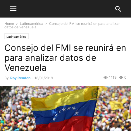
Home
Latinoamérica
Consejo del FMI se reunirá en para analizar
datos de Venezuela
Latinoamérica
Consejo del FMI se reunirá en
para analizar datos de
Venezuela
1119
0
By
Roy Rendon
-
18/01/2019