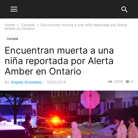
Home
Canadá
Encuentran muerta a una niña reportada por Alerta
Amber en Ontario
Canadá
Encuentran muerta a una
niña reportada por Alerta
Amber en Ontario
2578
0
By
Angely Granados
-
15/02/2019