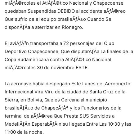
miÃƒÂ©rcoles el AtlÃƒÂ©tico Nacional y Chapecoense
quedaban Suspendidas DEBIDO al accidente aÃƒÂ©reo
Que sufrio de el equipo brasileÃƒÂ±o Cuando Se
disponÃƒÂ­a a aterrizar en Rionegro.
El aviÃƒÂ³n transportaba a 72 personajes del Club
Deportivo Chapecoense, Que disputarÃƒÂ­a La finales de la
Copa Sudamericana contra AtlÃƒÂ©tico Nacional
miÃƒÂ©rcoles 30 de noviembre ESTE.
La aeronave habia despegado Este Lunes del Aeropuerto
Internacional Viru Viru de la ciudad de Santa Cruz de la
Sierra, en Bolivia, Que es Cercana al municipio
brasileÃƒÂ±o de ChapecÃƒÂ³, y los Funcionarios de la
terminal de aÃƒÂ©rea Que Presta SUS Servicios a
MedellÃƒÂ­n EsperabÃƒÂ¡n su llegada Entre Las 10:30 y las
11:00 de la noche.