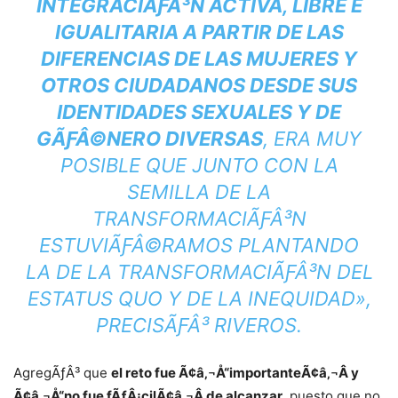
INTEGRACIÃƑÂ³N ACTIVA, LIBRE E
IGUALITARIA A PARTIR DE LAS
DIFERENCIAS DE LAS MUJERES Y
OTROS CIUDADANOS DESDE SUS
IDENTIDADES SEXUALES Y DE
GÃƑÂ©NERO DIVERSAS
, ERA MUY
POSIBLE QUE JUNTO CON LA
SEMILLA DE LA
TRANSFORMACIÃƑÂ³N
ESTUVIÃƑÂ©RAMOS PLANTANDO
LA DE LA TRANSFORMACIÃƑÂ³N DEL
ESTATUS QUO Y DE LA INEQUIDAD»,
PRECISÃƑÂ³ RIVEROS.
AgregÃƒÂ³ que
el reto fue Ã¢â‚¬Å“importanteÃ¢â‚¬Â y
Ã¢â‚¬Å“no fue fÃƒÂ¡cilÃ¢â‚¬Â de alcanzar
, puesto que no