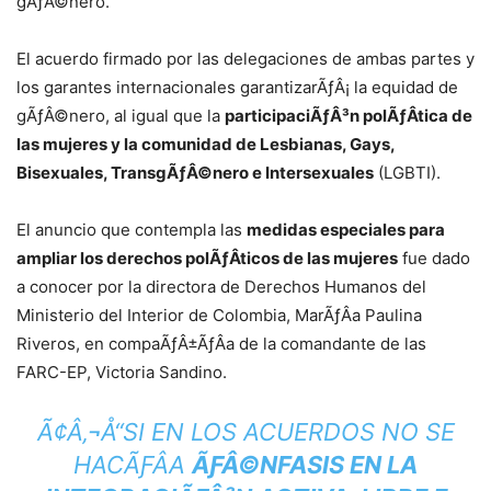
gÃƒÂ©nero.
El acuerdo firmado por las delegaciones de ambas partes y
los garantes internacionales garantizarÃƒÂ¡ la equidad de
gÃƒÂ©nero, al igual que la
participaciÃƒÂ³n polÃƒÂ­tica de
las mujeres y la comunidad de Lesbianas, Gays,
Bisexuales, TransgÃƒÂ©nero e Intersexuales
(LGBTI).
El anuncio que contempla las
medidas especiales para
ampliar los derechos polÃƒÂ­ticos de las mujeres
fue dado
a conocer por la directora de Derechos Humanos del
Ministerio del Interior de Colombia, MarÃƒÂ­a Paulina
Riveros, en compaÃƒÂ±ÃƒÂ­a de la comandante de las
FARC-EP, Victoria Sandino.
Ã¢Â‚¬Å“SI EN LOS ACUERDOS NO SE
HACÃƑÂ­A
ÃƑÂ©NFASIS EN LA