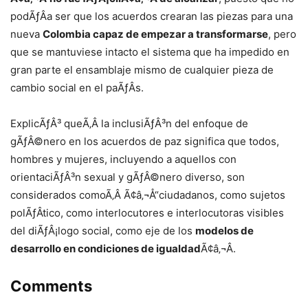
podÃƒÂ­a ser que los acuerdos crearan las piezas para una
nueva
Colombia capaz de empezar a transformarse
, pero
que se mantuviese intacto el sistema que ha impedido en
gran parte el ensamblaje mismo de cualquier pieza de
cambio social en el paÃƒÂ­s.
ExplicÃƒÂ³ queÃ‚Â la inclusiÃƒÂ³n del enfoque de
gÃƒÂ©nero en los acuerdos de paz significa que todos,
hombres y mujeres, incluyendo a aquellos con
orientaciÃƒÂ³n sexual y gÃƒÂ©nero diverso, son
considerados comoÃ‚Â Ã¢â‚¬Å“ciudadanos, como sujetos
polÃƒÂ­tico, como interlocutores e interlocutoras visibles
del diÃƒÂ¡logo social, como eje de los
modelos de
desarrollo en condiciones de igualdad
Ã¢â‚¬Â.
Comments