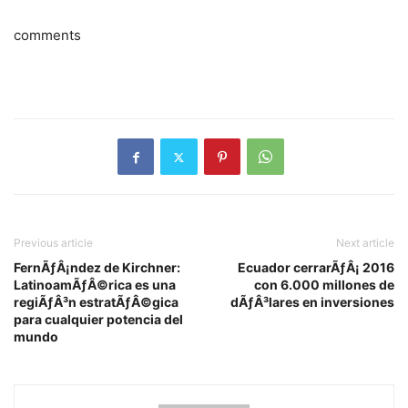
comments
Previous article
Next article
FernÃƒÂ¡ndez de Kirchner:
Ecuador cerrarÃƒÂ¡ 2016
LatinoamÃƒÂ©rica es una
con 6.000 millones de
regiÃƒÂ³n estratÃƒÂ©gica
dÃƒÂ³lares en inversiones
para cualquier potencia del
mundo