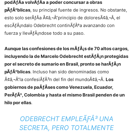
podÃƒÂ­a volvÃƒÂ­a a poder concursar a obras
pÃƒÂºblicas
, su principal fuente de ingresos. No obstante,
esto solo serÃƒÂ­a Ã¢â‚¬Å“principio de doloresÃ¢â‚¬Â, el
escÃƒÂ¡ndalo Odebrecht continÃƒÂºa avanzando con
fuerza y llevÃƒÂ¡ndose todo a su paso.
Aunque las confesiones de los mÃƒÂ¡s de 70 altos cargos,
incluyendo la de Marcelo Odebrecht estÃƒÂ¡n protegidas
por el secreto de sumario en Brasil, pronto se harÃƒÂ¡n
pÃƒÂºblicas
. Incluso han sido denominadas como
Ã¢â‚¬Å“la confesiÃƒÂ³n del fin del mundoÃ¢â‚¬Â.
Los
gobiernos de paÃƒÂ­ses como Venezuela, Ecuador,
PerÃƒÂº, Colombia y hasta el mismo Brasil penden de un
hilo por ellas
.
ODEBRECHT EMPLEÃƑÂ³ UNA
SECRETA, PERO TOTALMENTE