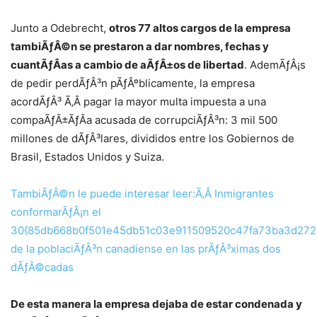
Junto a Odebrecht,
otros 77 altos cargos de la empresa
tambiÃƒÂ©n se prestaron a dar nombres, fechas y
cuantÃƒÂ­as a cambio de aÃƒÂ±os de libertad
. AdemÃƒÂ¡s
de pedir perdÃƒÂ³n pÃƒÂºblicamente, la empresa
acordÃƒÂ³ Ã‚Â pagar la mayor multa impuesta a una
compaÃƒÂ±ÃƒÂ­a acusada de corrupciÃƒÂ³n: 3 mil 500
millones de dÃƒÂ³lares, divididos entre los Gobiernos de
Brasil, Estados Unidos y Suiza.
TambiÃƒÂ©n le puede interesar leer:Ã‚Â Inmigrantes
conformarÃƒÂ¡n el
30{85db668b0f501e45db51c03e911509520c47fa73ba3d27
de la poblaciÃƒÂ³n canadiense en las prÃƒÂ³ximas dos
dÃƒÂ©cadas
De esta manera la empresa dejaba de estar condenada y