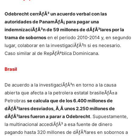
Odebrecht cerrÃƒÂ³ un acuerdo verbal con las
autoridades de PanamÃƒÂ¡ para pagar una
indemnizaciÃƒÂ³n de 59 millones de dÃƒÂ³lares por la
trama de sobornos
en el periodo 2010-2014 y, en segundo
lugar, colaborar en la investigaciÃƒÂ³n si es necesario.
Caso similar al de RepÃƒÂºblica Dominicana.
Brasil
De acuerdo a la investigaciÃƒÂ³n en torno a la causa
abierta que afecta a la petrolera estatal brasileÃƒÂ±a
Petrobras
se calcula que de los 6.400 millones de
dÃƒÂ³lares desviados, Ã‚Â unos 2.250 millones de
dÃƒÂ³lares fueron a parar a Odebrecht
. Supuestamente,
la multinacional accediÃƒÂ³ a esa fuente de dinero
pagando hasta 320 millones de dÃƒÂ³lares en sobornos a