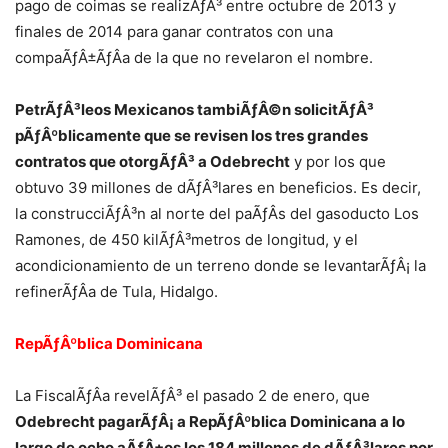
pago de coimas se realizÃƒÂ³ entre octubre de 2013 y
finales de 2014 para ganar contratos con una
compaÃƒÂ±ÃƒÂ­a de la que no revelaron el nombre.
PetrÃƒÂ³leos Mexicanos tambiÃƒÂ©n solicitÃƒÂ³
pÃƒÂºblicamente que se revisen los tres grandes
contratos que otorgÃƒÂ³ a Odebrecht
y por los que
obtuvo 39 millones de dÃƒÂ³lares en beneficios. Es decir,
la construcciÃƒÂ³n al norte del paÃƒÂ­s del gasoducto Los
Ramones, de 450 kilÃƒÂ³metros de longitud, y el
acondicionamiento de un terreno donde se levantarÃƒÂ¡ la
refinerÃƒÂ­a de Tula, Hidalgo.
RepÃƒÂºblica Dominicana
La FiscalÃƒÂ­a revelÃƒÂ³ el pasado 2 de enero, que
Odebrecht pagarÃƒÂ¡ a RepÃƒÂºblica Dominicana a lo
largo de ocho aÃƒÂ±os los 184 millones de dÃƒÂ³lares por