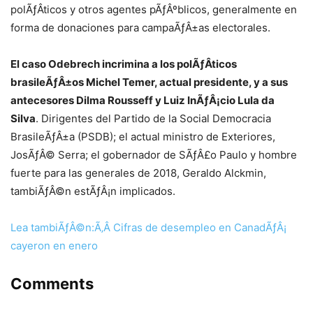
polÃƒÂ­ticos y otros agentes pÃƒÂºblicos, generalmente en
forma de donaciones para campaÃƒÂ±as electorales.
El caso Odebrech incrimina a los polÃƒÂ­ticos
brasileÃƒÂ±os Michel Temer, actual presidente, y a sus
antecesores Dilma Rousseff y Luiz InÃƒÂ¡cio Lula da
Silva
. Dirigentes del Partido de la Social Democracia
BrasileÃƒÂ±a (PSDB); el actual ministro de Exteriores,
JosÃƒÂ© Serra; el gobernador de SÃƒÂ£o Paulo y hombre
fuerte para las generales de 2018, Geraldo Alckmin,
tambiÃƒÂ©n estÃƒÂ¡n implicados.
Lea tambiÃƒÂ©n:Ã‚Â Cifras de desempleo en CanadÃƒÂ¡
cayeron en enero
Comments