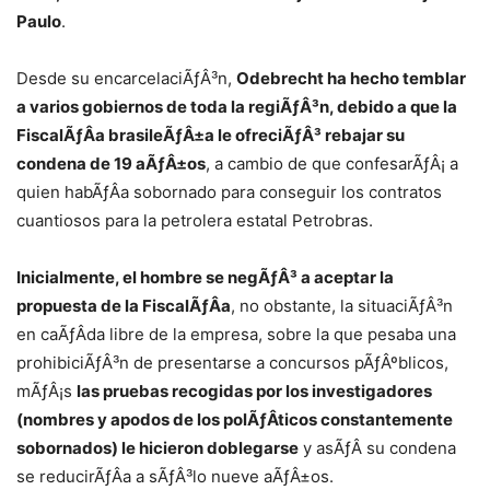
Paulo
.
Desde su encarcelaciÃƒÂ³n,
Odebrecht ha hecho temblar
a varios gobiernos de toda la regiÃƒÂ³n, debido a que la
FiscalÃƒÂ­a brasileÃƒÂ±a le ofreciÃƒÂ³ rebajar su
condena de 19 aÃƒÂ±os
, a cambio de que confesarÃƒÂ¡ a
quien habÃƒÂ­a sobornado para conseguir los contratos
cuantiosos para la petrolera estatal Petrobras.
Inicialmente, el hombre se negÃƒÂ³ a aceptar la
propuesta de la FiscalÃƒÂ­a
, no obstante, la situaciÃƒÂ³n
en caÃƒÂ­da libre de la empresa, sobre la que pesaba una
prohibiciÃƒÂ³n de presentarse a concursos pÃƒÂºblicos,
mÃƒÂ¡s
las pruebas recogidas por los investigadores
(nombres y apodos de los polÃƒÂ­ticos constantemente
sobornados) le hicieron doblegarse
y asÃƒÂ­ su condena
se reducirÃƒÂ­a a sÃƒÂ³lo nueve aÃƒÂ±os.