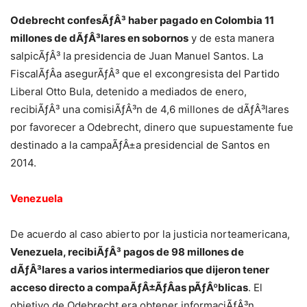
Odebrecht confesÃƒÂ³ haber pagado en Colombia 11
millones de dÃƒÂ³lares en sobornos
y de esta manera
salpicÃƒÂ³ la presidencia de Juan Manuel Santos. La
FiscalÃƒÂ­a asegurÃƒÂ³ que el excongresista del Partido
Liberal Otto Bula, detenido a mediados de enero,
recibiÃƒÂ³ una comisiÃƒÂ³n de 4,6 millones de dÃƒÂ³lares
por favorecer a Odebrecht, dinero que supuestamente fue
destinado a la campaÃƒÂ±a presidencial de Santos en
2014.
Venezuela
De acuerdo al caso abierto por la justicia norteamericana,
Venezuela, recibiÃƒÂ³ pagos de 98 millones de
dÃƒÂ³lares a varios intermediarios que dijeron tener
acceso directo a compaÃƒÂ±ÃƒÂ­as pÃƒÂºblicas
. El
objetivo de Odebrecht era obtener informaciÃƒÂ³n