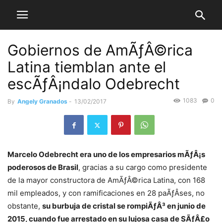
Gobiernos de AmÃƒÂ©rica
Latina tiemblan ante el
escÃƒÂ¡ndalo Odebrecht
1083
0
By
Angely Granados
-
13/02/2017
Marcelo Odebrecht era uno de los empresarios mÃƒÂ¡s
poderosos de Brasil
, gracias a su cargo como presidente
de la mayor constructora de AmÃƒÂ©rica Latina, con 168
mil empleados, y con ramificaciones en 28 paÃƒÂ­ses, no
obstante,
su burbuja de cristal se rompiÃƒÂ³ en junio de
2015, cuando fue arrestado en su lujosa casa de SÃƒÂ£o