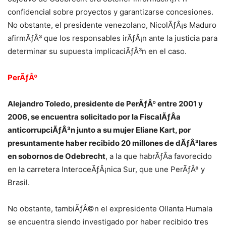
confidencial sobre proyectos y garantizarse concesiones.
No obstante, el presidente venezolano, NicolÃƒÂ¡s Maduro
afirmÃƒÂ³ que los responsables irÃƒÂ¡n ante la justicia para
determinar su supuesta implicaciÃƒÂ³n en el caso.
PerÃƒÂº
Alejandro Toledo, presidente de PerÃƒÂº entre 2001 y
2006, se encuentra solicitado por la FiscalÃƒÂ­a
anticorrupciÃƒÂ³n junto a su mujer Eliane Kart, por
presuntamente haber recibido 20 millones de dÃƒÂ³lares
en sobornos de Odebrecht
, a la que habrÃƒÂ­a favorecido
en la carretera InteroceÃƒÂ¡nica Sur, que une PerÃƒÂº y
Brasil.
No obstante, tambiÃƒÂ©n el expresidente Ollanta Humala
se encuentra siendo investigado por haber recibido tres