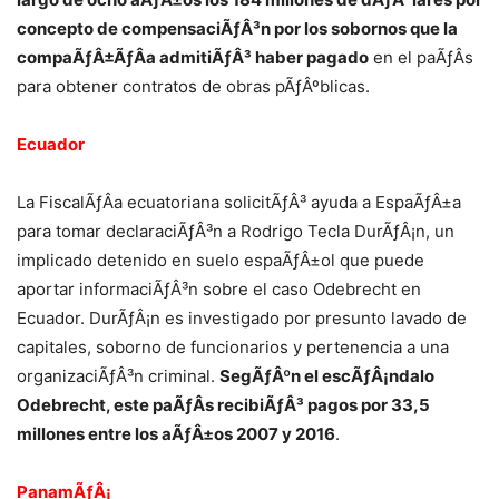
concepto de compensaciÃƒÂ³n por los sobornos que la
compaÃƒÂ±ÃƒÂ­a admitiÃƒÂ³ haber pagado
en el paÃƒÂ­s
para obtener contratos de obras pÃƒÂºblicas.
Ecuador
La FiscalÃƒÂ­a ecuatoriana solicitÃƒÂ³ ayuda a EspaÃƒÂ±a
para tomar declaraciÃƒÂ³n a Rodrigo Tecla DurÃƒÂ¡n, un
implicado detenido en suelo espaÃƒÂ±ol que puede
aportar informaciÃƒÂ³n sobre el caso Odebrecht en
Ecuador. DurÃƒÂ¡n es investigado por presunto lavado de
capitales, soborno de funcionarios y pertenencia a una
organizaciÃƒÂ³n criminal.
SegÃƒÂºn el escÃƒÂ¡ndalo
Odebrecht, este paÃƒÂ­s recibiÃƒÂ³ pagos por 33,5
millones entre los aÃƒÂ±os 2007 y 2016
.
PanamÃƒÂ¡