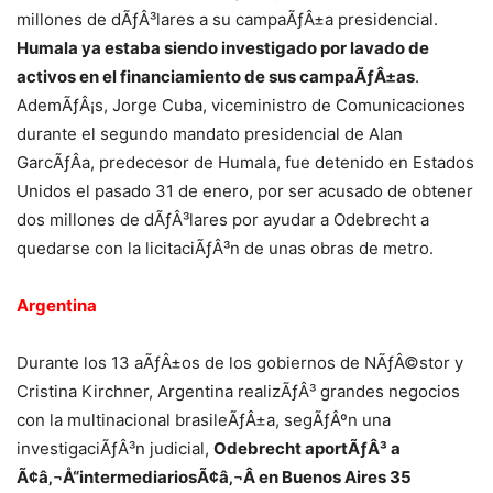
millones de dÃƒÂ³lares a su campaÃƒÂ±a presidencial.
Humala ya estaba siendo investigado por lavado de
activos en el financiamiento de sus campaÃƒÂ±as
.
AdemÃƒÂ¡s, Jorge Cuba, viceministro de Comunicaciones
durante el segundo mandato presidencial de Alan
GarcÃƒÂ­a, predecesor de Humala, fue detenido en Estados
Unidos el pasado 31 de enero, por ser acusado de obtener
dos millones de dÃƒÂ³lares por ayudar a Odebrecht a
quedarse con la licitaciÃƒÂ³n de unas obras de metro.
Argentina
Durante los 13 aÃƒÂ±os de los gobiernos de NÃƒÂ©stor y
Cristina Kirchner, Argentina realizÃƒÂ³ grandes negocios
con la multinacional brasileÃƒÂ±a, segÃƒÂºn una
investigaciÃƒÂ³n judicial,
Odebrecht aportÃƒÂ³ a
Ã¢â‚¬Å“intermediariosÃ¢â‚¬Â en Buenos Aires 35