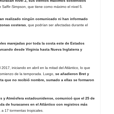
 huracán nivel 2, sus vientos máximos sostenidos
e Saffir-Simpson, que tiene como máximo el nivel 5.
han realizado ningún comunicado ni han informado
 zonas costeras
, que podrían ser afectadas durante el
les marejadas por toda la costa este de Estados
rcando desde Virginia hasta Nueva Inglaterra y
 2017, iniciando en abril en la mitad del Atlántico, lo que
 comienzo de la temporada. Luego,
se añadieron Bret y
ta que no recibió nombre, sumado a ellas se formaron
s y Atmósfera estadounidense, comunicó que el 25 de
a de huracanes en el Atlántico con registros más
 a 17 tormentas tropicales.