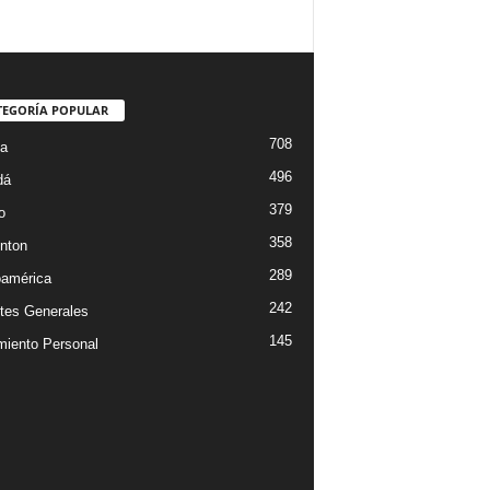
TEGORÍA POPULAR
708
ta
496
dá
379
o
358
nton
289
oamérica
242
tes Generales
145
miento Personal