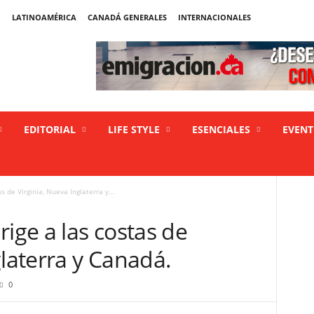
LATINOAMÉRICA
CANADÁ GENERALES
INTERNACIONALES
EDITORIAL
LIFE STYLE
ESENCIALES
EVEN
s de Virginia, Nueva Inglaterra y...
rige a las costas de
glaterra y Canadá.
0