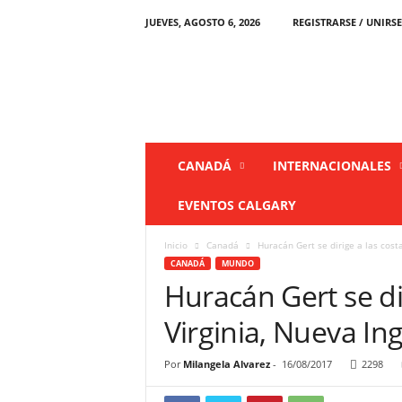
JUEVES, AGOSTO 6, 2026
REGISTRARSE / UNIRSE
L
a
P
r
e
n
s
CANADÁ
INTERNACIONALES
a
C
EVENTOS CALGARY
a
n
Inicio
Canadá
Huracán Gert se dirige a las costa
a
CANADÁ
MUNDO
d
Huracán Gert se di
á
Virginia, Nueva In
Por
Milangela Alvarez
-
16/08/2017
2298