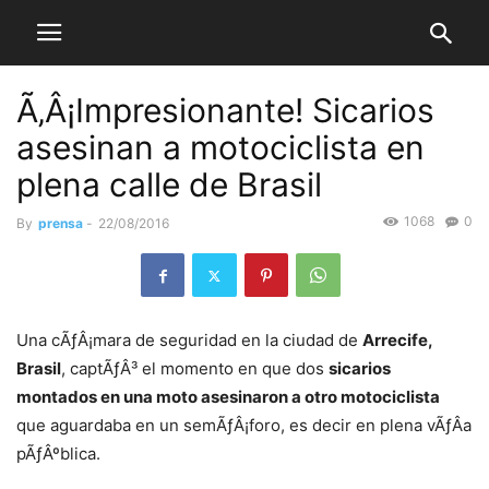
Ã‚Â¡Impresionante! Sicarios
asesinan a motociclista en
plena calle de Brasil
1068
0
By
prensa
-
22/08/2016
Una cÃƒÂ¡mara de seguridad en la ciudad de
Arrecife,
Brasil
, captÃƒÂ³ el momento en que dos
sicarios
montados en una moto asesinaron a otro motociclista
que aguardaba en un semÃƒÂ¡foro, es decir en plena vÃƒÂ­a
pÃƒÂºblica.