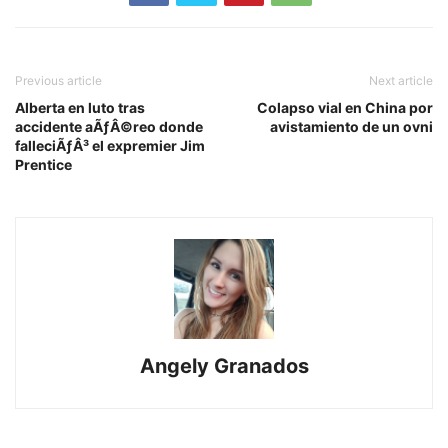
Previous article
Next article
Alberta en luto tras
Colapso vial en China por
accidente aÃƒÂ©reo donde
avistamiento de un ovni
falleciÃƒÂ³ el expremier Jim
Prentice
Angely Granados