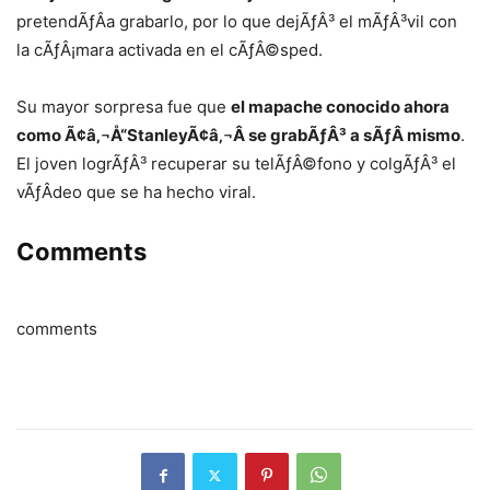
pretendÃƒÂ­a grabarlo, por lo que dejÃƒÂ³ el mÃƒÂ³vil con
la cÃƒÂ¡mara activada en el cÃƒÂ©sped.
Su mayor sorpresa fue que
el mapache conocido ahora
como Ã¢â‚¬Å“StanleyÃ¢â‚¬Â se grabÃƒÂ³ a sÃƒÂ­ mismo
.
El joven logrÃƒÂ³ recuperar su telÃƒÂ©fono y colgÃƒÂ³ el
vÃƒÂ­deo que se ha hecho viral.
Comments
comments