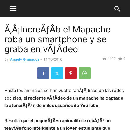
Ã‚Â¡IncreÃƒÂ­ble! Mapache
roba un smartphone y se
graba en vÃƒÂ­deo
1192
0
By
Angely Granados
-
14/10/2016
Hasta los animales se han vuelto fanÃƒÂ¡ticos de las redes
sociales,
el reciente vÃƒÂ­deo de un mapache ha captado
la atenciÃƒÂ³n de miles usuarios de YouTube
.
Resulta
que el pequeÃƒÂ±o animalito le robÃƒÂ³ un
telÃƒÂ©fono inteligente a un joven estudiante
que