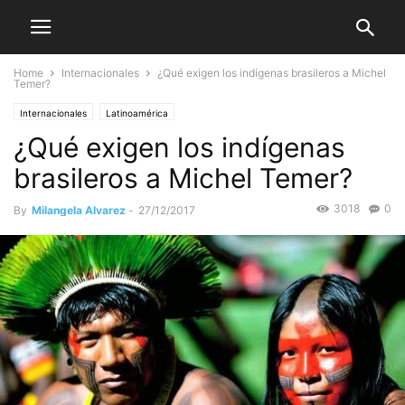
Home
Internacionales
¿Qué exigen los indígenas brasileros a Michel
Temer?
Internacionales
Latinoamérica
¿Qué exigen los indígenas
brasileros a Michel Temer?
3018
0
By
Milangela Alvarez
-
27/12/2017