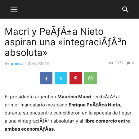
Macri y PeÃƒÂ±a Nieto
aspiran una «integraciÃƒÂ³n
absoluta»
1072
0
By
prensa
-
30/07/2016
El presidente argentino
Mauricio Macri
recibiÃƒÂ³ al
primer mandatario mexicano
Enrique PeÃƒÂ±a Nieto
,
durante su encuentro coincidieron en la apuesta de llegar
a una «integraciÃƒÂ³n absoluta» y al
libre comercio entre
ambas economÃƒÂ­as
.