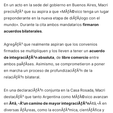
En un acto en la sede del gobierno en Buenos Aires, Macri
precisÃƒÂ³ que su aspira a que «MÃƒÂ©xico tenga un lugar
preponderante en la nueva etapa de diÃƒÂ¡logo con el
mundo». Durante la cita ambos mandatarios
firmaron
acuerdos bilaterales
.
AgregÃƒÂ³ que realmente aspiran que los convenios
firmados se multipliquen y los lleven a tener un
acuerdo
de integraciÃƒÂ³n absoluta
, de
libre comercio
entre
ambos paÃƒÂ­ses. Asimismo, se comprometieron a poner
en marcha un proceso de profundizaciÃƒÂ³n de la
relaciÃƒÂ³n bilateral.
En una declaraciÃƒÂ³n conjunta en la Casa Rosada, Macri
destacÃƒÂ³ que tanto Argentina como MÃƒÂ©xico avanzan
en
Ã¢â‚¬Å“un camino de mayor integraciÃƒÂ³n
Ã¢â‚¬Â en
diversas ÃƒÂ¡reas, como la econÃƒÂ³mica, cientÃƒÂ­fica y