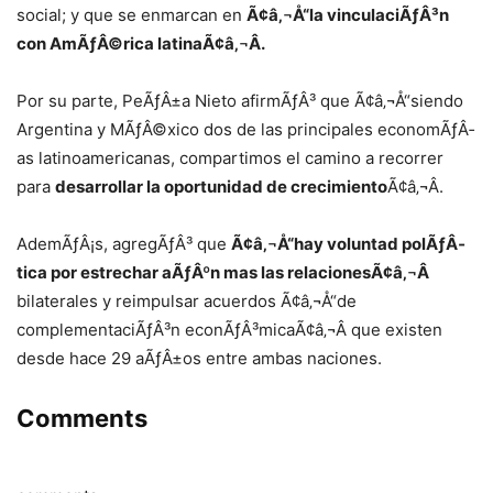
social; y que se enmarcan en
Ã¢â‚¬Å“la vinculaciÃƒÂ³n
con AmÃƒÂ©rica latinaÃ¢â‚¬Â.
Por su parte, PeÃƒÂ±a Nieto afirmÃƒÂ³ que Ã¢â‚¬Å“siendo
Argentina y MÃƒÂ©xico dos de las principales economÃƒÂ­
as latinoamericanas, compartimos el camino a recorrer
para
desarrollar la oportunidad de crecimiento
Ã¢â‚¬Â.
AdemÃƒÂ¡s, agregÃƒÂ³ que
Ã¢â‚¬Å“hay voluntad polÃƒÂ­
tica por estrechar aÃƒÂºn mas las relacionesÃ¢â‚¬Â
bilaterales y reimpulsar acuerdos Ã¢â‚¬Å“de
complementaciÃƒÂ³n econÃƒÂ³micaÃ¢â‚¬Â que existen
desde hace 29 aÃƒÂ±os entre ambas naciones.
Comments