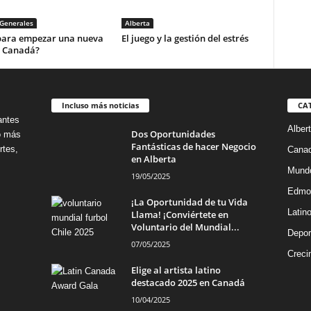
Generales
Alberta
 para empezar una nueva
El juego y la gestión del estrés
n Canadá?
Incluso más noticias
CA
antes
Alber
Dos Oportunidades
no más
Fantásticas de hacer Negocio
rtes,
Cana
en Alberta
Mund
19/05/2025
Edmo
¡La Oportunidad de tu Vida
Latin
Llama! ¡Conviértete en
Voluntario del Mundial...
Depor
07/05/2025
Creci
Elige al artista latino
destacado 2025 en Canadá
10/04/2025