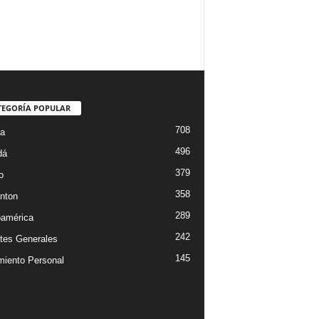
TEGORÍA POPULAR
708
ta
496
dá
379
o
358
nton
289
oamérica
242
tes Generales
145
miento Personal