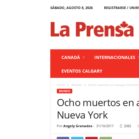
SÁBADO, AGOSTO 8, 2026
REGISTRARSE / UNIR
L
a
P
r
e
n
s
CANADÁ
INTERNACIONALES
a
C
EVENTOS CALGARY
a
n
Inicio
Mundo
Ocho muertos en ataque terroris
a
MUNDO
d
Ocho muertos en a
á
Nueva York
Por
Angely Granados
-
31/10/2017
2082