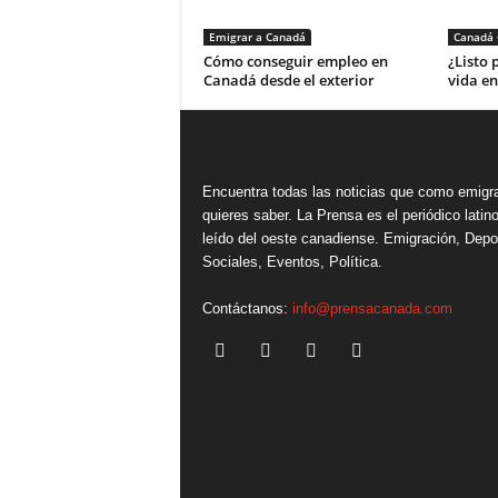
Emigrar a Canadá
Canadá 
Cómo conseguir empleo en
¿Listo
Canadá desde el exterior
vida e
Encuentra todas las noticias que como emigr
quieres saber. La Prensa es el periódico lati
leído del oeste canadiense. Emigración, Depo
Sociales, Eventos, Política.
Contáctanos:
info@prensacanada.com