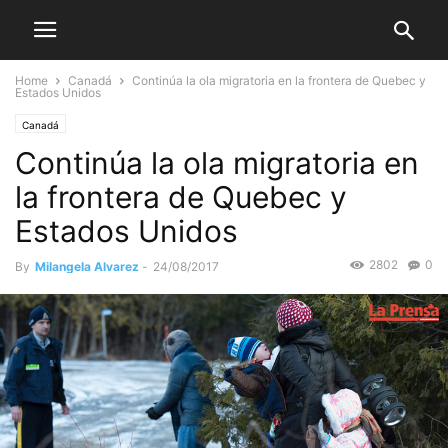
Home
Canadá
Continúa la ola migratoria en la frontera de Quebec y
Estados Unidos
Canadá
Continúa la ola migratoria en
la frontera de Quebec y
Estados Unidos
2802
0
By
Milangela Alvarez
-
24/08/2017