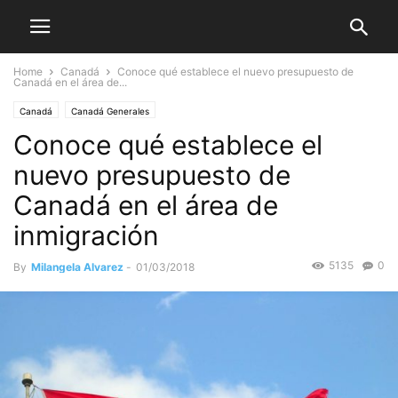
Home
Canadá
Conoce qué establece el nuevo presupuesto de
Canadá en el área de...
Canadá
Canadá Generales
Conoce qué establece el
nuevo presupuesto de
Canadá en el área de
inmigración
5135
0
By
Milangela Alvarez
-
01/03/2018