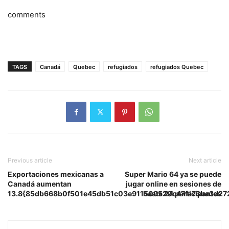
comments
TAGS
Canadá
Quebec
refugiados
refugiados Quebec
Previous article
Next article
Exportaciones mexicanas a
Super Mario 64 ya se puede
Canadá aumentan
jugar online en sesiones de
13.8{85db668b0f501e45db51c03e911509520c47fa73ba3d27
hasta 24 participantes