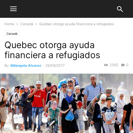
Home
Canadá
Quebec otorga ayuda financiera a refugiados
Canadá
Quebec otorga ayuda
financiera a refugiados
2362
0
By
Milangela Alvarez
-
25/09/2017