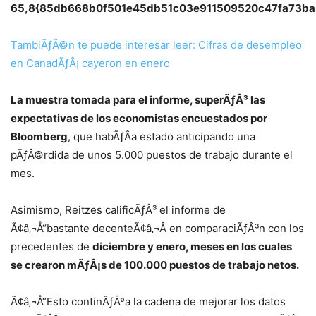
65,8{85db668b0f501e45db51c03e911509520c47fa73ba3
TambiÃƒÂ©n te puede interesar leer: Cifras de desempleo
en CanadÃƒÂ¡ cayeron en enero
La muestra tomada para el informe, superÃƒÂ³ las
expectativas de los economistas encuestados por
Bloomberg
, que habÃƒÂ­a estado anticipando una
pÃƒÂ©rdida de unos 5.000 puestos de trabajo durante el
mes.
Asimismo, Reitzes calificÃƒÂ³ el informe de
Ã¢â‚¬Å“bastante decenteÃ¢â‚¬Â en comparaciÃƒÂ³n con los
precedentes de
diciembre y enero, meses en los cuales
se crearon mÃƒÂ¡s de 100.000 puestos de trabajo netos.
Ã¢â‚¬Å“Esto continÃƒÂºa la cadena de mejorar los datos