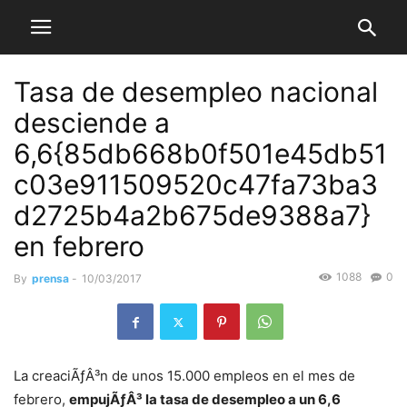
Tasa de desempleo nacional
desciende a
6,6{85db668b0f501e45db51
c03e911509520c47fa73ba3
d2725b4a2b675de9388a7}
en febrero
1088
0
By
prensa
-
10/03/2017
La creaciÃƒÂ³n de unos 15.000 empleos en el mes de
febrero,
empujÃƒÂ³ la tasa de desempleo a un 6,6