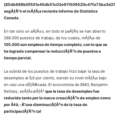
{85db668b0f501e45db51c03e911509520c47fa73ba3d2
segÃƒÂºn el mÃƒÂ¡s reciente informe de Statistics
Canada.
En tan solo un aÃƒÂ±o, en todo el paÃƒÂ­s se han abierto
288.000 puestos de trabajo, de los cuales, mÃƒÂ¡s de
105.000 son empleos de tiempo completo, con lo que se
ha logrado compensar la reducciÃƒÂ³n de puestos a
tiempo parcial.
La subida de los puestos de trabajo hizo bajar la tasa de
desempleo al 6,6 por ciento, siendo su nivel mÃƒÂ¡s bajo
en casi una dÃƒÂ©cada. El economista de BMO, Benjamin
Reitzes, seÃƒÂ±alÃƒÂ³
que la tasa de desempleo fue
reducida tanto por la nueva creaciÃƒÂ³n de empleo como
por Ã¢â‚¬Å“una disminuciÃƒÂ³n de la tasa de
participaciÃƒÂ³n (al