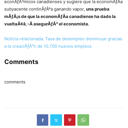
econÃƒÂ³micos canadienses y sugiere que la economÃƒÂ­a
subyacente continÃƒÂºa ganando vapor,
una prueba
mÃƒÂ¡s de que la economÃƒÂ­a canadiense ha dado la
vueltaÃ¢â‚¬Â asegurÃƒÂ³ el economista.
Noticia relacionada: Tasa de desempleo disminuye gracias
a la creaciÃƒÂ³n de 10.700 nuevos empleos
Comments
comments