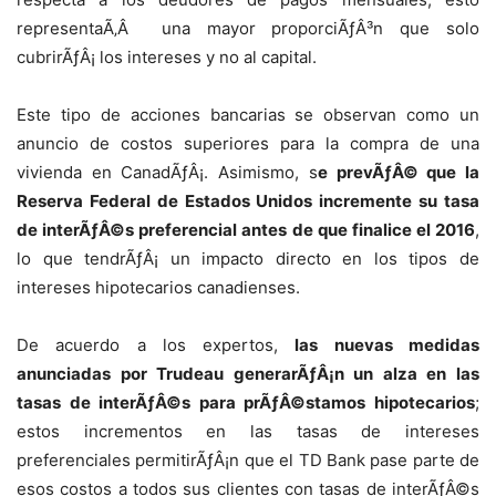
representaÃ‚Â una mayor proporciÃƒÂ³n que solo
cubrirÃƒÂ¡ los intereses y no al capital.
Este tipo de acciones bancarias se observan como un
anuncio de costos superiores para la compra de una
vivienda en CanadÃƒÂ¡. Asimismo, s
e prevÃƒÂ© que la
Reserva Federal de Estados Unidos incremente su tasa
de interÃƒÂ©s preferencial antes de que finalice el 2016
,
lo que tendrÃƒÂ¡ un impacto directo en los tipos de
intereses hipotecarios canadienses.
De acuerdo a los expertos,
las nuevas medidas
anunciadas por Trudeau generarÃƒÂ¡n un alza en las
tasas de interÃƒÂ©s para prÃƒÂ©stamos hipotecarios
;
estos incrementos en las tasas de intereses
preferenciales permitirÃƒÂ¡n que el TD Bank pase parte de
esos costos a todos sus clientes con tasas de interÃƒÂ©s