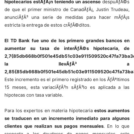
hipotecarios estÃƒÂ¡n teniendo un ascenso
despuÃƒÂ©s
de que el primer ministro de CanadÃƒÂ¡, Justin Trudeau,
anunciÃƒÂ³ una serie de medidas para hacer mÃƒÂ¡s
estricta la entrega de estos crÃƒÂ©ditos.
El TD Bank fue uno de los primero grandes bancos en
aumentar su tasa de interÃƒÂ©s hipotecaria, de
2,7{85db668b0f501e45db51c03e911509520c47fa73ba3
la llevÃƒÂ³ a
2,85{85db668b0f501e45db51c03e911509520c47fa73b
Este incremento es el primero registrado en los ÃƒÂºltimos
15 meses, esta variaciÃƒÂ³n sÃƒÂ³lo es aplicada a las
hipotecas con tasa variable.
Para los expertos en materia hipotecaria
estos aumentos
se traducen en un incremento inmediato para algunos
clientes que realizan sus pagos mensuales
. En lo que
respecta a los deudores de pagos mensuales, esto