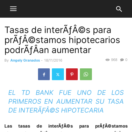
Tasas de interÃƒÂ©s para
prÃƒÂ©stamos hipotecarios
podrÃƒÂ­an aumentar
968
0
By
Angely Granados
-
18/11/2016
EL TD BANK FUE UNO DE LOS
PRIMEROS EN AUMENTAR SU TASA
DE INTERÃƑÂ©S HIPOTECARIA
Las tasas de interÃƒÂ©s para prÃƒÂ©stamos