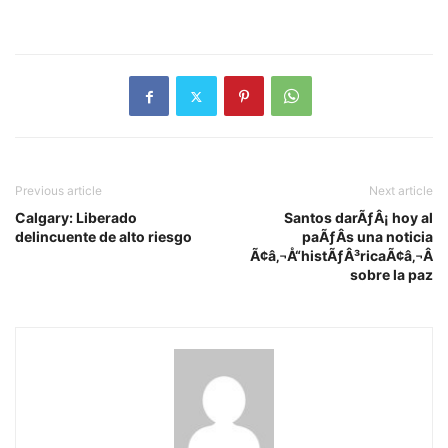
Previous article
Next article
Calgary: Liberado
Santos darÃƒÂ¡ hoy al
delincuente de alto riesgo
paÃƒÂ­s una noticia
Ã¢â‚¬Å“histÃƒÂ³ricaÃ¢â‚¬Â
sobre la paz