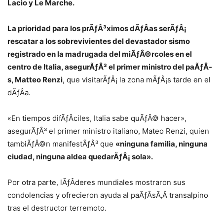
Lacio y Le Marche.
La prioridad para los prÃƒÂ³ximos dÃƒÂ­as serÃƒÂ¡
rescatar a los sobrevivientes del devastador sismo
registrado en la madrugada del miÃƒÂ©rcoles en el
centro de Italia, asegurÃƒÂ³ el primer ministro del paÃƒÂ­
s, Matteo Renzi
, que visitarÃƒÂ¡ la zona mÃƒÂ¡s tarde en el
dÃƒÂ­a.
«En tiempos difÃƒÂ­ciles, Italia sabe quÃƒÂ© hacer»,
asegurÃƒÂ³ el primer ministro italiano, Mateo Renzi, quien
tambiÃƒÂ©n manifestÃƒÂ³ que
«
ninguna familia, ninguna
ciudad, ninguna aldea quedarÃƒÂ¡ sola».
Por otra parte, lÃƒÂ­deres mundiales mostraron sus
condolencias y ofrecieron ayuda al paÃƒÂ­sÃ‚Â transalpino
tras el destructor terremoto.