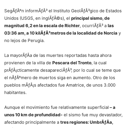
SegÃƒÂºn informÃƒÂ³ el Instituto GeolÃƒÂ³gico de Estados
Unidos (USGS, en inglÃƒÂ©s), el
principal sismo, de
magnitud 6,2 en la escala de Richter
, ocurriÃƒÂ³ a
las
03:36 am, a
10 kilÃƒÂ³metros de la localidad de Norcia
y
no lejos de Perugia.
La mayorÃƒÂ­a de las muertes reportadas hasta ahora
provienen de la villa de
Pescara del Tronto
, la cual
prÃƒÂ¡cticamente desapareciÃƒÂ³, por lo cual se teme que
el nÃƒÂºmero de muertos siga en aumento. Otro de los
pueblos mÃƒÂ¡s afectados fue Amatrice, de unos 3.000
habitantes.
Aunque el movimiento fue relativamente superficial
– a
unos 10 km de profundidad-
el sismo fue muy devastador,
afectando principalmente a
tres regiones: UmbrÃƒÂ­a,