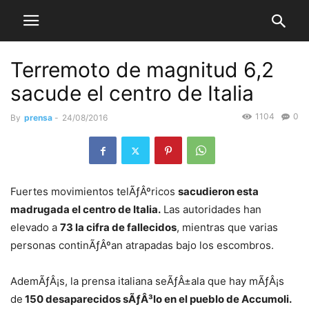
Terremoto de magnitud 6,2
sacude el centro de Italia
1104
0
By
prensa
-
24/08/2016
Fuertes movimientos telÃƒÂºricos
sacudieron esta
madrugada el centro de Italia.
Las autoridades han
elevado a
73 la cifra de fallecidos
, mientras que varias
personas continÃƒÂºan atrapadas bajo los escombros.
AdemÃƒÂ¡s, la prensa italiana seÃƒÂ±ala que hay mÃƒÂ¡s
de
150 desaparecidos sÃƒÂ³lo en el pueblo de Accumoli.