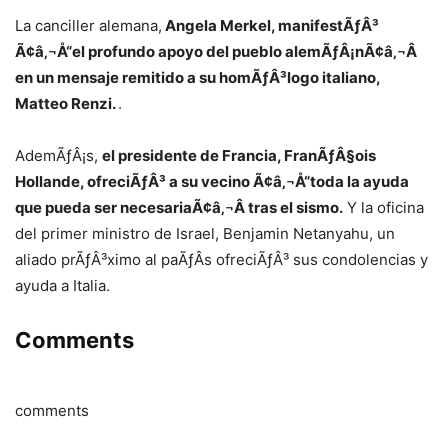
La canciller alemana,
Angela Merkel, manifestÃƒÂ³
Ã¢â‚¬Å“el profundo apoyo del pueblo alemÃƒÂ¡nÃ¢â‚¬Â
en un mensaje remitido a su homÃƒÂ³logo italiano,
Matteo Renzi.
.
AdemÃƒÂ¡s,
el presidente de Francia, FranÃƒÂ§ois
Hollande, ofreciÃƒÂ³ a su vecino Ã¢â‚¬Å“toda la ayuda
que pueda ser necesariaÃ¢â‚¬Â tras el sismo.
Y la oficina
del primer ministro de Israel, Benjamin Netanyahu, un
aliado prÃƒÂ³ximo al paÃƒÂ­s ofreciÃƒÂ³ sus condolencias y
ayuda a Italia.
Comments
comments