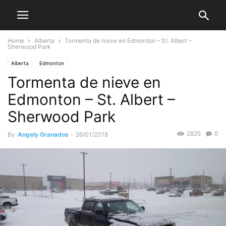
Home
Alberta
Tormenta de nieve en Edmonton – St. Albert –
Sherwood Park
Alberta
Edmonton
Tormenta de nieve en
Edmonton – St. Albert –
Sherwood Park
2825
0
By
Angely Granados
-
26/01/2018