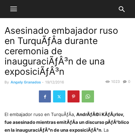
Asesinado embajador ruso
en TurquÃƒÂ­a durante
ceremonia de
inauguraciÃƒÂ³n de una
exposiciÃƒÂ³n
1023
0
By
Angely Granados
-
19/12/2016
El embajador ruso en TurquÃƒÂ­a,
AndrÃƒÂ©i KÃƒÂ¡rlov,
fue asesinado mientras emitÃƒÂ­a un discurso pÃƒÂºblico
en la inauguraciÃƒÂ³n de una exposiciÃƒÂ³n
. La