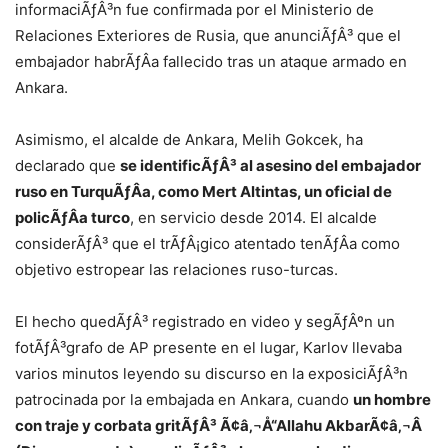
informaciÃƒÂ³n fue confirmada por el Ministerio de
Relaciones Exteriores de Rusia, que anunciÃƒÂ³ que el
embajador habrÃƒÂ­a fallecido tras un ataque armado en
Ankara.
Asimismo, el alcalde de Ankara, Melih Gokcek, ha
declarado que
se identificÃƒÂ³ al asesino del embajador
ruso en TurquÃƒÂ­a, como Mert Altintas, un oficial de
policÃƒÂ­a turco
, en servicio desde 2014. El alcalde
considerÃƒÂ³ que el trÃƒÂ¡gico atentado tenÃƒÂ­a como
objetivo estropear las relaciones ruso-turcas.
El hecho quedÃƒÂ³ registrado en video y segÃƒÂºn un
fotÃƒÂ³grafo de AP presente en el lugar, Karlov llevaba
varios minutos leyendo su discurso en la exposiciÃƒÂ³n
patrocinada por la embajada en Ankara, cuando
un hombre
con traje y corbata gritÃƒÂ³ Ã¢â‚¬Å“Allahu AkbarÃ¢â‚¬Â