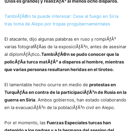
(Dios es grande) y realizÃƒÂ³ al menos ocho disparos.
TambiÃƒÂ©n te puede interesar: Cese al fuego en Siria
tras toma de Alepo por tropas progubernamentales
El atacante, dijo algunas palabras en ruso y rompiÃƒÂ³
varias fotografÃƒÂ­as de la exposiciÃƒÂ³n, antes de asesinar
al diplomÃƒÂ¡tico
. TambiÃƒÂ©n se pudo conocer que la
policÃƒÂ­a turca matÃƒÂ³ a disparos al hombre, mientras
que varias personas resultaron heridas en el tiroteo.
El lamentable hecho ocurre en medio de
protestas en
TurquÃƒÂ­a en contra de la participaciÃƒÂ³n de Rusia en la
guerra en Siria
. Ambos gobiernos, han estado colaborando
en la evacuaciÃƒÂ³n de la poblaciÃƒÂ³n civil en Alepo.
Por el momento, las
Fuerzas Especiales turcas han
detenido a los padres y a la hermana del asesino del