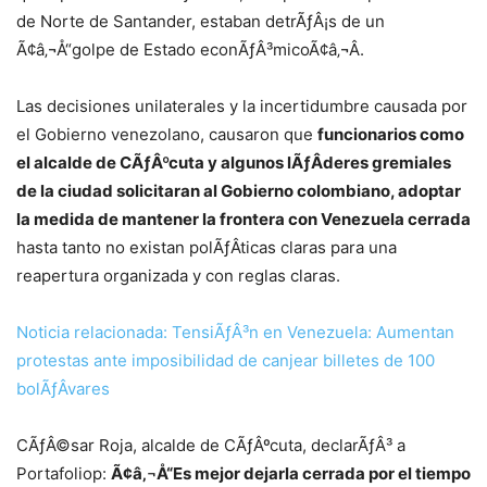
de Norte de Santander, estaban detrÃƒÂ¡s de un
Ã¢â‚¬Å“golpe de Estado econÃƒÂ³micoÃ¢â‚¬Â.
Las decisiones unilaterales y la incertidumbre causada por
el Gobierno venezolano, causaron que
funcionarios como
el alcalde de CÃƒÂºcuta y algunos lÃƒÂ­deres gremiales
de la ciudad solicitaran al Gobierno colombiano, adoptar
la medida de mantener la frontera con Venezuela cerrada
hasta tanto no existan polÃƒÂ­ticas claras para una
reapertura organizada y con reglas claras.
Noticia relacionada: TensiÃƒÂ³n en Venezuela: Aumentan
protestas ante imposibilidad de canjear billetes de 100
bolÃƒÂ­vares
CÃƒÂ©sar Roja, alcalde de CÃƒÂºcuta, declarÃƒÂ³ a
Portafoliop:
Ã¢â‚¬Å“Es mejor dejarla cerrada por el tiempo