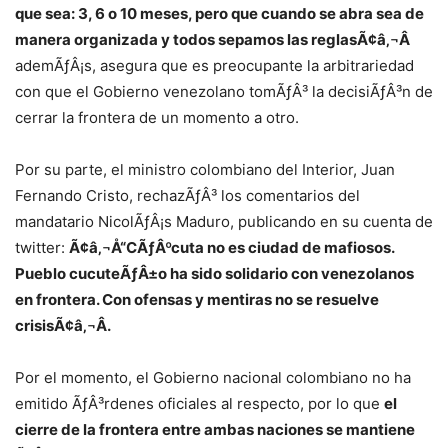
que sea: 3, 6 o 10 meses, pero que cuando se abra sea de
manera organizada y todos sepamos las reglasÃ¢â‚¬Â
ademÃƒÂ¡s, asegura que es preocupante la arbitrariedad
con que el Gobierno venezolano tomÃƒÂ³ la decisiÃƒÂ³n de
cerrar la frontera de un momento a otro.
Por su parte, el ministro colombiano del Interior, Juan
Fernando Cristo, rechazÃƒÂ³ los comentarios del
mandatario NicolÃƒÂ¡s Maduro, publicando en su cuenta de
twitter:
Ã¢â‚¬Å“CÃƒÂºcuta no es ciudad de mafiosos.
Pueblo cucuteÃƒÂ±o ha sido solidario con venezolanos
en frontera. Con ofensas y mentiras no se resuelve
crisisÃ¢â‚¬Â.
Por el momento, el Gobierno nacional colombiano no ha
emitido ÃƒÂ³rdenes oficiales al respecto, por lo que
el
cierre de la frontera entre ambas naciones se mantiene