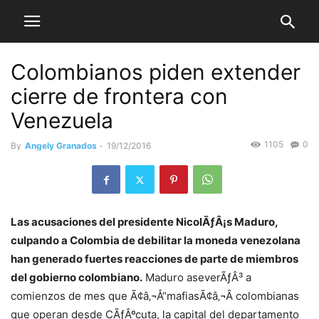
Colombianos piden extender
cierre de frontera con
Venezuela
1105
0
By
Angely Granados
-
19/12/2016
Las acusaciones del presidente NicolÃƒÂ¡s Maduro,
culpando a Colombia de debilitar la moneda venezolana
han generado fuertes reacciones de parte de miembros
del gobierno colombiano.
Maduro aseverÃƒÂ³ a
comienzos de mes que Ã¢â‚¬Å“mafiasÃ¢â‚¬Â colombianas
que operan desde CÃƒÂºcuta, la capital del departamento