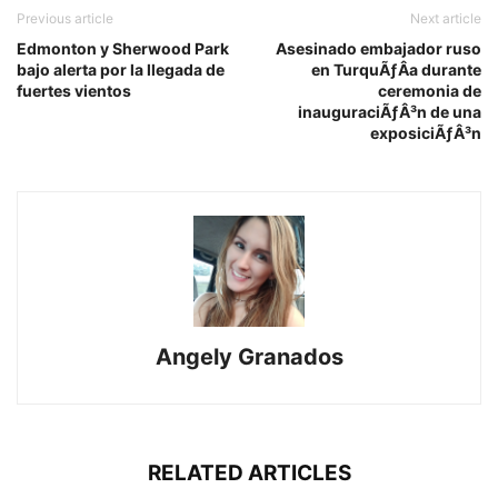
Previous article
Next article
Edmonton y Sherwood Park
Asesinado embajador ruso
bajo alerta por la llegada de
en TurquÃƒÂ­a durante
fuertes vientos
ceremonia de
inauguraciÃƒÂ³n de una
exposiciÃƒÂ³n
Angely Granados
RELATED ARTICLES