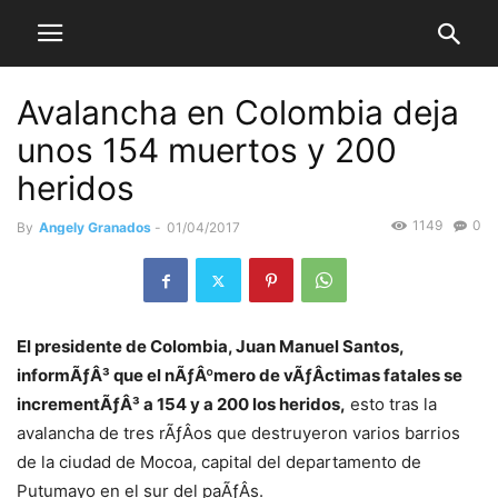
Avalancha en Colombia deja
unos 154 muertos y 200
heridos
1149
0
By
Angely Granados
-
01/04/2017
El presidente de Colombia, Juan Manuel Santos,
informÃƒÂ³ que el nÃƒÂºmero de vÃƒÂ­ctimas fatales se
incrementÃƒÂ³ a 154 y a 200 los heridos,
esto tras la
avalancha de tres rÃƒÂ­os que destruyeron varios barrios
de la ciudad de Mocoa, capital del departamento de
Putumayo en el sur del paÃƒÂ­s.