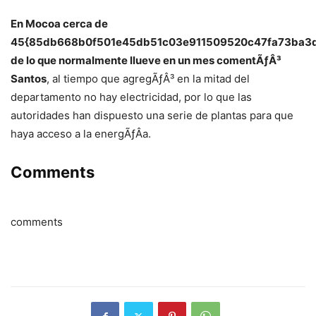
En Mocoa cerca de
45{85db668b0f501e45db51c03e911509520c47fa73ba3
de lo que normalmente llueve en un mes comentÃƒÂ³
Santos
, al tiempo que agregÃƒÂ³ en la mitad del
departamento no hay electricidad, por lo que las
autoridades han dispuesto una serie de plantas para que
haya acceso a la energÃƒÂ­a.
Comments
comments