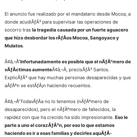
El anuncio fue realizado por el mandatario desde Mocoa, a
donde acudiÃƒÂ³ para supervisar las operaciones de
socorro tras
la tragedia causada por un fuerte aguacero
que hizo desbordar los rÃƒÂ­os Mocoa, Sangoyaco y
Mulatos
.
Ã¢â‚¬Å“
Infortunadamente es posible que el nÃƒÂºmero de
vÃƒÂ­ctimas aumente
Ã¢â‚¬Â, precisÃƒÂ³ Santos.
ExplicÃƒÂ³ que hay muchas personas desaparecidas y que
aÃƒÂºn se estÃƒÂ¡n haciendo recuentos.
Ã¢â‚¬Å“TodavÃƒÂ­a no lo tenemos (nÃƒÂºmero de
desaparecidos), pero el nÃƒÂºmero de fallecidos, la
rapidez con que ha crecido ha sido impresionante.
Eso le
parte a uno el corazÃƒÂ³n, por eso lo que estamos
haciendo es ir a esas familias y decirles aquÃƒÂ­