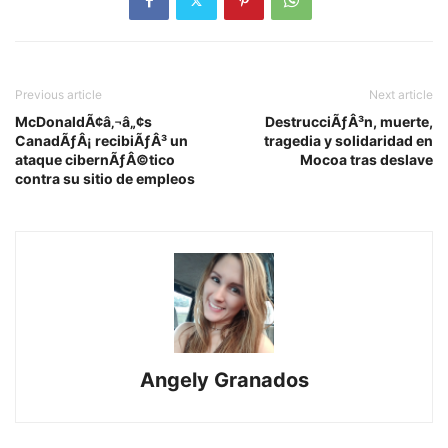
Previous article
Next article
McDonaldÃ¢â‚¬â„¢s
DestrucciÃƒÂ³n, muerte,
CanadÃƒÂ¡ recibiÃƒÂ³ un
tragedia y solidaridad en
ataque cibernÃƒÂ©tico
Mocoa tras deslave
contra su sitio de empleos
Angely Granados