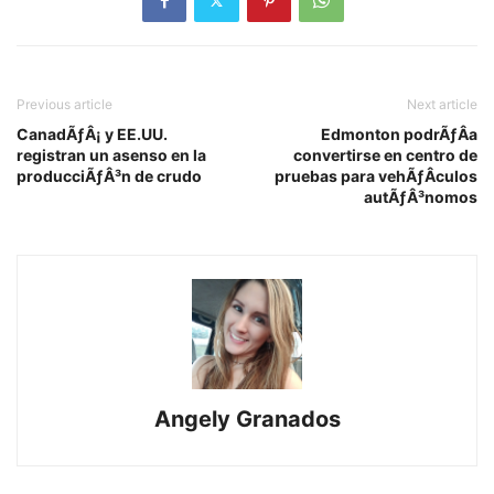
Previous article
Next article
CanadÃƒÂ¡ y EE.UU.
Edmonton podrÃƒÂ­a
registran un asenso en la
convertirse en centro de
producciÃƒÂ³n de crudo
pruebas para vehÃƒÂ­culos
autÃƒÂ³nomos
Angely Granados