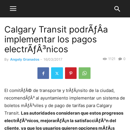
Calgary Transit podrÃƒÂ­a
implementar los pagos
electrÃƒÂ³nicos
1121
0
By
Angely Granados
-
16/03/2017
El comitÃƒÂ© de transporte y trÃƒÂ¡nsito de la ciudad,
recomendÃƒÂ³ al ayuntamiento implementar un sistema de
boletos mÃƒÂ³viles y de pago de tarifas para Calgary
Transit.
Las autoridades consideran que estos progresos
electrÃƒÂ³nicos, mejorarÃƒÂ¡n la satisfacciÃƒÂ³n del
cliente, ya que los usuarios quieren opciones mÃƒÂ¡s