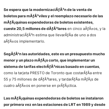
Se espera que la modernizaciÃƒÂ³n de la venta de
boletos para mÃƒÂ³viles y el reemplazo necesario de las
mÃƒÂ¡quinas expendedoras de boletos existentes,
cueste 20,5 millones de dÃƒÂ³lares
en cinco aÃƒÂ±os, y la
administraciÃƒÂ³n estima que llevarÃƒÂ­a de uno a dos
aÃƒÂ±os implementarlo.
SegÃƒÂºn las autoridades, este es un presupuesto mucho
menor y un plazo mÃƒÂ¡s corto, que implementar un
sistema de tarifas electrÃƒÂ³nicas basado en cuentas
,
como la tarjeta PRESTO de Toronto que costarÃƒÂ­a entre
55 y 75 millones de dÃƒÂ³lares, y tardarÃƒÂ­a mÃƒÂ¡s de
cuatro aÃƒÂ±os en ponerse en prÃƒÂ¡ctica.
Las mÃƒÂ¡quinas expendedoras de boletos se instalaron
por primera vez en las estaciones de LRT en 1989 y desde