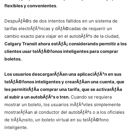
flexibles y convenientes
.
DespuÃƒÂ©s de dos intentos fallidos en un sistema de
tarifas electrÃƒÂ³nicas y dÃƒÂ©cadas de requerir un
cambio exacto para viajar en el autobÃƒÂºs de la ciudad,
Calgary Transit ahora estÃƒÂ¡ considerando permitir a los
clientes usar telÃƒÂ©fonos inteligentes para comprar
boletos.
Los usuarios descargarÃƒÂ­an una aplicaciÃƒÂ³n en sus
telÃƒÂ©fonos inteligentes y crearÃƒÂ­an una cuenta, que
les permitirÃƒÂ­a comprar una tarifa, que se activarÃƒÂ­a
al subir a un autobÃƒÂºs o tren.
Cuando se requiera
mostrar un boleto, los usuarios mÃƒÂ³viles simplemente
mostrarÃƒÂ­an al conductor del autobÃƒÂºs o a los oficiales
de trÃƒÂ¡nsito, un boleto virtual en su telÃƒÂ©fono
inteligente.