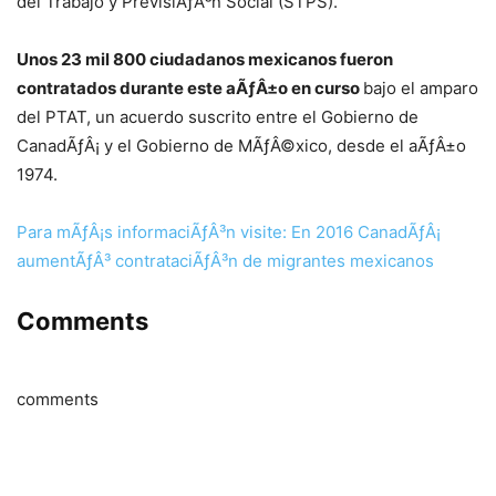
del Trabajo y PrevisiÃƒÂ³n Social (STPS).
Unos 23 mil 800 ciudadanos mexicanos fueron
contratados durante este aÃƒÂ±o en curso
bajo el amparo
del PTAT, un acuerdo suscrito entre el Gobierno de
CanadÃƒÂ¡ y el Gobierno de MÃƒÂ©xico, desde el aÃƒÂ±o
1974.
Para mÃƒÂ¡s informaciÃƒÂ³n visite: En 2016 CanadÃƒÂ¡
aumentÃƒÂ³ contrataciÃƒÂ³n de migrantes mexicanos
Comments
comments