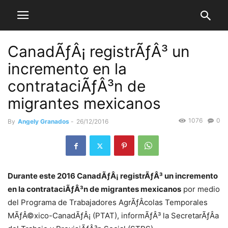
CanadÃƒÂ¡ registrÃƒÂ³ un
incremento en la
contrataciÃƒÂ³n de
migrantes mexicanos
1076
0
By
Angely Granados
-
26/12/2016
Durante este 2016 CanadÃƒÂ¡ registrÃƒÂ³ un incremento
en la contrataciÃƒÂ³n de migrantes mexicanos
por medio
del Programa de Trabajadores AgrÃƒÂ­colas Temporales
MÃƒÂ©xico-CanadÃƒÂ¡ (PTAT), informÃƒÂ³ la SecretarÃƒÂ­a