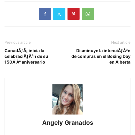
Previous article
Next article
CanadÃƒÂ¡ inicia la
Disminuye la intenciÃƒÂ³n
celebraciÃƒÂ³n de su
de compras en el Boxing Day
150Ã‚Â° aniversario
en Alberta
Angely Granados